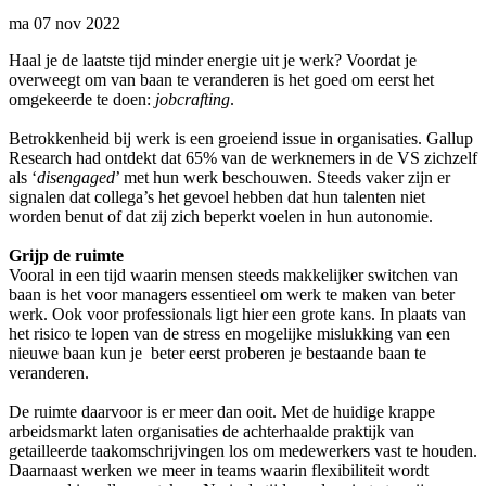
ma 07 nov 2022
Haal je de laatste tijd minder energie uit je werk? Voordat je
overweegt om van baan te veranderen is het goed om eerst het
omgekeerde te doen:
jobcrafting
.
Betrokkenheid bij werk is een groeiend issue in organisaties. Gallup
Research had ontdekt dat 65% van de werknemers in de VS zichzelf
als ‘
disengaged
’ met hun werk beschouwen. Steeds vaker zijn er
signalen dat collega’s het gevoel hebben dat hun talenten niet
worden benut of dat zij zich beperkt voelen in hun autonomie.
Grijp de ruimte
Vooral in een tijd waarin mensen steeds makkelijker switchen van
baan is het voor managers essentieel om werk te maken van beter
werk. Ook voor professionals ligt hier een grote kans. In plaats van
het risico te lopen van de stress en mogelijke mislukking van een
nieuwe baan kun je beter eerst proberen je bestaande baan te
veranderen.
De ruimte daarvoor is er meer dan ooit. Met de huidige krappe
arbeidsmarkt laten organisaties de achterhaalde praktijk van
getailleerde taakomschrijvingen los om medewerkers vast te houden.
Daarnaast werken we meer in teams waarin flexibiliteit wordt