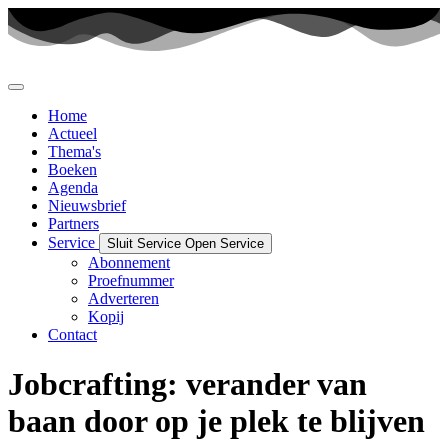
Ga
naar
de
inhoud
Home
Actueel
Thema's
Boeken
Agenda
Nieuwsbrief
Partners
Service
Sluit Service
Open Service
Abonnement
Proefnummer
Adverteren
Kopij
Contact
Jobcrafting: verander van
baan door op je plek te blijven