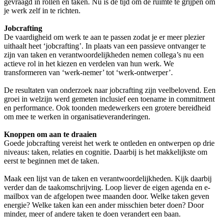
gevraagd in rollen en taken. Nu is de tijd om de ruimte te grijpen om
je werk zelf in te richten.
Jobcrafting
De vaardigheid om werk te aan te passen zodat je er meer plezier
uithaalt heet ‘jobcrafting’. In plaats van een passieve ontvanger te
zijn van taken en verantwoordelijkheden nemen collega’s nu een
actieve rol in het kiezen en verdelen van hun werk. We
transformeren van ‘werk-nemer’ tot ‘werk-ontwerper’.
De resultaten van onderzoek naar jobcrafting zijn veelbelovend. Een
groei in welzijn werd gemeten inclusief een toename in commitment
en performance. Ook toonden medewerkers een grotere bereidheid
om mee te werken in organisatieveranderingen.
Knoppen om aan te draaien
Goede jobcrafting vereist het werk te ontleden en ontwerpen op drie
niveaus: taken, relaties en cognitie. Daarbij is het makkelijkste om
eerst te beginnen met de taken.
Maak een lijst van de taken en verantwoordelijkheden. Kijk daarbij
verder dan de taakomschrijving. Loop liever de eigen agenda en e-
mailbox van de afgelopen twee maanden door. Welke taken geven
energie? Welke taken kan een ander misschien beter doen? Door
minder, meer of andere taken te doen verandert een baan.