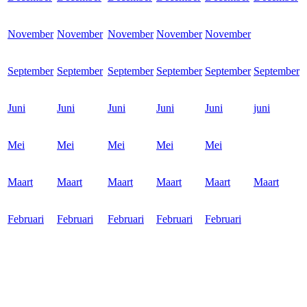
November
November
November
November
November
September
September
September
September
September
September
Juni
Juni
Juni
Juni
Juni
juni
Mei
Mei
Mei
Mei
Mei
Maart
Maart
Maart
Maart
Maart
Maart
Februari
Februari
Februari
Februari
Februari