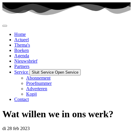
Ga
naar
de
inhoud
Home
Actueel
Thema's
Boeken
Agenda
Nieuwsbrief
Partners
Service
Sluit Service
Open Service
Abonnement
Proefnummer
Adverteren
Kopij
Contact
Wat willen we in ons werk?
di 28 feb 2023