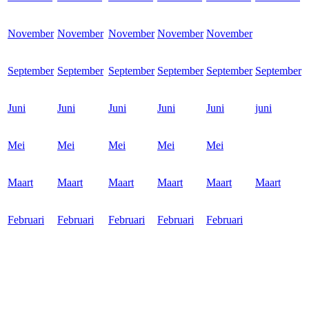
November
November
November
November
November
September
September
September
September
September
September
Juni
Juni
Juni
Juni
Juni
juni
Mei
Mei
Mei
Mei
Mei
Maart
Maart
Maart
Maart
Maart
Maart
Februari
Februari
Februari
Februari
Februari