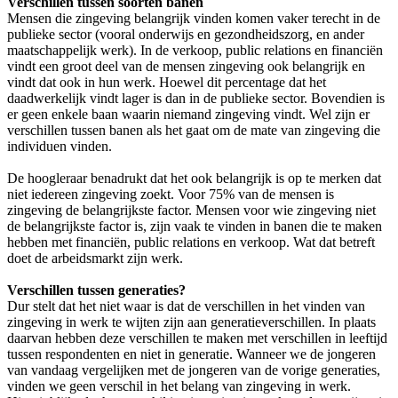
Verschillen tussen soorten banen
Mensen die zingeving belangrijk vinden komen vaker terecht in de
publieke sector (vooral onderwijs en gezondheidszorg, en ander
maatschappelijk werk). In de verkoop, public relations en financiën
vindt een groot deel van de mensen zingeving ook belangrijk en
vindt dat ook in hun werk. Hoewel dit percentage dat het
daadwerkelijk vindt lager is dan in de publieke sector. Bovendien is
er geen enkele baan waarin niemand zingeving vindt. Wel zijn er
verschillen tussen banen als het gaat om de mate van zingeving die
individuen vinden.
De hoogleraar benadrukt dat het ook belangrijk is op te merken dat
niet iedereen zingeving zoekt. Voor 75% van de mensen is
zingeving de belangrijkste factor. Mensen voor wie zingeving niet
de belangrijkste factor is, zijn vaak te vinden in banen die te maken
hebben met financiën, public relations en verkoop. Wat dat betreft
doet de arbeidsmarkt zijn werk.
Verschillen tussen generaties?
Dur stelt dat het niet waar is dat de verschillen in het vinden van
zingeving in werk te wijten zijn aan generatieverschillen. In plaats
daarvan hebben deze verschillen te maken met verschillen in leeftijd
tussen respondenten en niet in generatie. Wanneer we de jongeren
van vandaag vergelijken met de jongeren van de vorige generaties,
vinden we geen verschil in het belang van zingeving in werk.