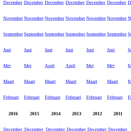
December
December
December
December
December
December
D
November
November
November
November
November
November
N
September
September
September
September
September
September
S
Juni
Juni
Juni
Juni
Juni
Juni
J
Mei
Mei
April
April
Mei
Mei
M
Maart
Maart
Maart
Maart
Maart
Maart
M
Februari
Februari
Februari
Februari
Februari
Februari
F
2016
2015
2014
2013
2012
2011
December
December
December
December
December
December