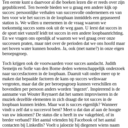
Ten eerste kunt u daarvoor al die boeken lezen die er reeds over zijn
gepubliceerd. Ten tweede bieden we u graag een andere kijk op
succes: persoonlijke verhalen van succesvolle ondernemers en van
hen voor wie het succes in de loopbaan inmiddels een gepasseerd
station is. We willen u meenemen in de vraag waarom we
toekomstig succes soms ook uit de weg gaan. U leest dat succes in
de sport niet vanzelf leidt tot succes in een andere loopbaanrichting.
En we vragen ons openlijk af waarom we wel graag over onze
successen praten, maar niet over de perioden dat we ons hoofd maar
net boven water kunnen houden. Ja, ook (met name?) in onze eigen
beroepsgroep.
Toch krijgen ook de voorwaarden voor succes aandacht. Judith
Semeijn en Sofie van den Borne deden wetenschappelijk onderzoek
naar succesfactoren in de loopbaan. Daaruit valt onder meer op te
maken dat bepaalde factoren de kans op succes weliswaar
vergroten, maar dat die per beroepsgroep kunnen verschillen en
bovendien per persoon anders worden ‘ingezet’. Inspirerend is de
aanname van Wouter Reynaert dat het samen improviseren in de
muziek dezelfde elementen in zich draagt die tot succes in de
loopbaan kunnen leiden. Maar wat is succes eigenlijk? Wanneer
vindt u zelf dat u succesvol bent? Meet u dat dan af aan de hoogte
van uw inkomen? De status die u heeft in uw vakgebied, of in
breder verband? Het aantal vrienden bij Facebook of het aantal
contacten bij LinkedIn? Voelt u jaloezie bij diegenen wiens naam