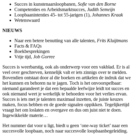
Succes in kunstenaarsloopbanen,
Sofie van den Borne
Competenties en Arbeidsmarktsucces,
Judith Semeijn
Loopbaanintenties 45- tot 55-jarigen (1),
Johannes Kraak
Wetenswaard
NIEUWS
Naar een betere benutting van alle talenten,
Frits Kluijtmans
Facts & FAQs
Boekbesprekingen
Vrije tijd,
Job Gorree
Succes is weerbarstig, ook als onderwerp voor een vakblad. Er is al
veel over geschreven, kennelijk valt er iets zinnigs over te melden.
Bovendien ontstaat door al die boeken en artikelen de indruk dat we
het kunnen en behoren na te jagen. Toch is het onvoorspelbaar:
niemand garandeert je dat een bepaalde leefwijze leidt tot succes en
ook niemand weet je werkelijk te behoeden voor het verlies ervan.
Succes is iets met je talenten maximaal inzetten, de juiste keuzes
maken, focus hebben en de goede signalen oppikken. Tegelijkertijd
vraagt het om loslaten en overgave en dus om juist niet te doen.
Ingewikkelde materie…
Het nummer dat voor u ligt, biedt u geen ‘one-way ticket’ naar een
succesvolle loopbaan, noch naar succesvolle loopbaanbegeleiding.