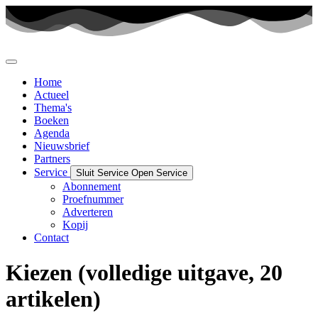
Ga
naar
de
inhoud
Home
Actueel
Thema's
Boeken
Agenda
Nieuwsbrief
Partners
Service
Sluit Service
Open Service
Abonnement
Proefnummer
Adverteren
Kopij
Contact
Kiezen (volledige uitgave, 20
artikelen)