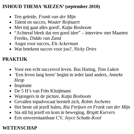
INHOUD THEMA ‘KIEZEN’ (september 2010)
Ten geleide,
Frank van der Mijn
Talent en succes,
Wouter Reijnaert
Met mij gaat alles goed!,
Katja Bosboom
“Achteraf bleek dat een goed idee” – interview met Maarten
Freriks,
Diddo van Zand
Angst voor succes,
Els Ackerman
Wat betekent succes voor jou?,
Nicky Dries
PRAKTIJK
Voor een echt succesvol leven. Bas Haring,
Tom Luken
‘Een leven lang leren’ begint in ieder land anders,
Anneke
Hesp
Inspiratie
De 5 H’s van Frits Kluijtmans
Wajongers in de picture,
Katja Bosboom
Gevallen topadvocaat herstelt zich,
Robin Jochems
Het beste uit jezelf halen,
Ria Freijsen en Frank van der Mijn
Sta stil bij jezelf en kom in beweging,
Brigitt Kurvers
Een onweerstaanbaar CV,
Joyce Schutte-Kool
WETENSCHAP