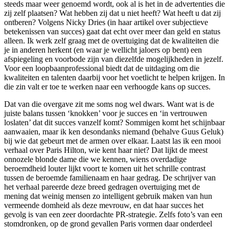
steeds maar weer genoemd wordt, ook al is het in de advertenties die
zij zelf plaatsen? Wat hebben zij dat u niet heeft? Wat heeft u dat zij
ontberen? Volgens Nicky Dries (in haar artikel over subjectieve
betekenissen van succes) gaat dat echt over meer dan geld en status
alleen. Ik werk zelf graag met de overtuiging dat de kwaliteiten die
je in anderen herkent (en waar je wellicht jaloers op bent) een
afspiegeling en voorbode zijn van diezelfde mogelijkheden in jezelf.
Voor een loopbaanprofessional biedt dat de uitdaging om die
kwaliteiten en talenten daarbij voor het voetlicht te helpen krijgen. In
die zin valt er toe te werken naar een verhoogde kans op succes.
Dat van die overgave zit me soms nog wel dwars. Want wat is de
juiste balans tussen ‘knokken’ voor je succes en ‘in vertrouwen
loslaten’ dat dit succes vanzelf komt? Sommigen komt het schijnbaar
aanwaaien, maar ik ken desondanks niemand (behalve Guus Geluk)
bij wie dat gebeurt met de armen over elkaar. Laatst las ik een mooi
verhaal over Paris Hilton, wie kent haar niet? Dat lijkt de meest
onnozele blonde dame die we kennen, wiens overdadige
beroemdheid louter lijkt voort te komen uit het schrille contrast
tussen de beroemde familienaam en haar gedrag. De schrijver van
het verhaal pareerde deze breed gedragen overtuiging met de
mening dat weinig mensen zo intelligent gebruik maken van hun
vermeende domheid als deze mevrouw, en dat haar succes het
gevolg is van een zeer doordachte PR-strategie. Zelfs foto’s van een
stomdronken, op de grond gevallen Paris vormen daar onderdeel