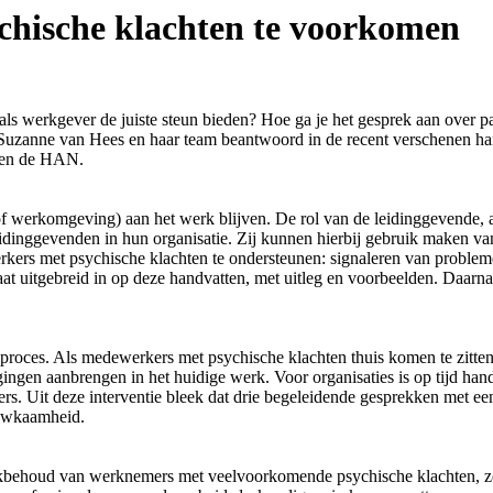
chische klachten te voorkomen
 als werkgever de juiste steun bieden? Hoe ga je het gesprek aan over
ft Suzanne van Hees en haar team beantwoord in de recent verschenen 
y en de HAN.
 werkomgeving) aan het werk blijven. De rol van de leidinggevende, al
idinggevenden in hun organisatie. Zij kunnen hierbij gebruik maken v
ers met psychische klachten te ondersteunen: signaleren van problem
t uitgebreid in op deze handvatten, met uitleg en voorbeelden. Daarna
e proces. Als medewerkers met psychische klachten thuis komen te zitte
gingen aanbrengen in het huidige werk. Voor organisaties is op tijd ha
. Uit deze interventie bleek dat drie begeleidende gesprekken met een 
bewkaamheid.
erkbehoud van werknemers met veelvoorkomende psychische klachten, zo