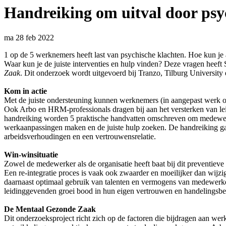
Handreiking om uitval door psy
ma 28 feb 2022
1 op de 5 werknemers heeft last van psychische klachten. Hoe kun je
Waar kun je de juiste interventies en hulp vinden? Deze vragen hee
Zaak
. Dit onderzoek wordt uitgevoerd bij Tranzo, Tilburg Universit
Kom in actie
Met de juiste ondersteuning kunnen werknemers (in aangepast werk of
Ook Arbo en HRM-professionals dragen bij aan het versterken van le
handreiking worden 5 praktische handvatten omschreven om medewerk
werkaanpassingen maken en de juiste hulp zoeken. De handreiking gaa
arbeidsverhoudingen en een vertrouwensrelatie.
Win-winsituatie
Zowel de medewerker als de organisatie heeft baat bij dit preventiev
Een re-integratie proces is vaak ook zwaarder en moeilijker dan wijzi
daarnaast optimaal gebruik van talenten en vermogens van medewerkers
leidinggevenden groei bood in hun eigen vertrouwen en handelings
De Mentaal Gezonde Zaak
Dit onderzoeksproject richt zich op de factoren die bijdragen aan w