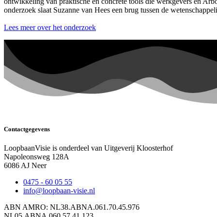
ontwikkeling van praktische en concrete tools die werkgevers en Arb
onderzoek slaat Suzanne van Hees een brug tussen de wetenschappelij
Lees meer over het onderzoek
Contactgegevens
LoopbaanVisie is onderdeel van Uitgeverij Kloosterhof
Napoleonsweg 128A
6086 AJ Neer
0475 - 60 05 55
info@loopbaan-visie.nl
ABN AMRO: NL38.ABNA.061.70.45.976
NL05.ABNA.060.57.41.123