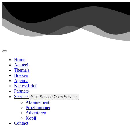
Ga
naar
de
inhoud
Home
Actueel
Thema's
Boeken
Agenda
Nieuwsbrief
Partners
Service
Sluit Service
Open Service
Abonnement
Proefnummer
Adverteren
Kopij
Contact