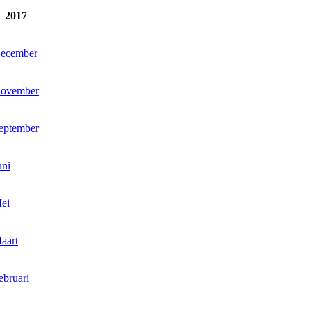
2017
ecember
ovember
eptember
uni
ei
aart
ebruari