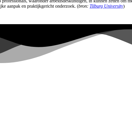
o professionals, waaronder arbeidsdeskundigen, in kunnen zetten om m
ke aanpak en praktijkgericht onderzoek. (
bron:
Tilburg University
)