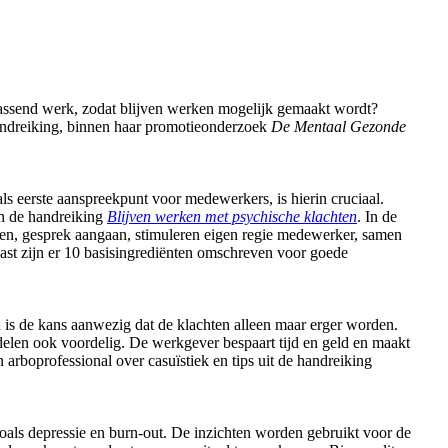
 passend werk, zodat blijven werken mogelijk gemaakt wordt?
handreiking, binnen haar promotieonderzoek
De Mentaal Gezonde
s eerste aanspreekpunt voor medewerkers, is hierin cruciaal.
an de handreiking
Blijven werken met psychische klachten
. In de
en, gesprek aangaan, stimuleren eigen regie medewerker, samen
ast zijn er 10 basisingrediënten omschreven voor goede
n is de kans aanwezig dat de klachten alleen maar erger worden.
ndelen ook voordelig. De werkgever bespaart tijd en geld en maakt
arboprofessional over casuïstiek en tips uit de handreiking
als depressie en burn-out. De inzichten worden gebruikt voor de