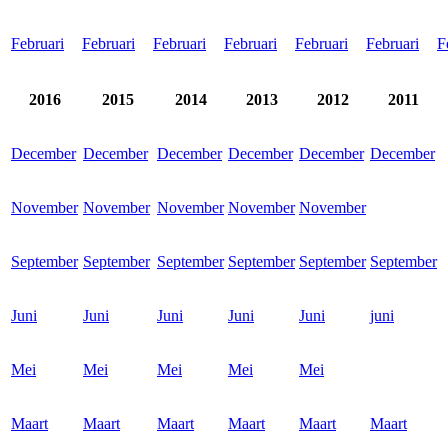
Februari
Februari
Februari
Februari
Februari
Februari
F
2016
2015
2014
2013
2012
2011
December
December
December
December
December
December
November
November
November
November
November
September
September
September
September
September
September
Juni
Juni
Juni
Juni
Juni
juni
Mei
Mei
Mei
Mei
Mei
Maart
Maart
Maart
Maart
Maart
Maart