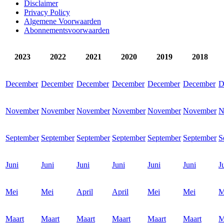
Disclaimer
Privacy Policy
Algemene Voorwaarden
Abonnementsvoorwaarden
2023
2022
2021
2020
2019
2018
December
December
December
December
December
December
D
November
November
November
November
November
November
N
September
September
September
September
September
September
S
Juni
Juni
Juni
Juni
Juni
Juni
J
Mei
Mei
April
April
Mei
Mei
M
Maart
Maart
Maart
Maart
Maart
Maart
M