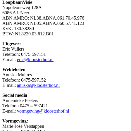
LoopbaanVisie
Napoleonsweg 128A
6086 AJ Neer
ABN AMRO: NL38.ABNA.061.70.45.976
ABN AMRO: NL05.ABNA.060.57.41.123
KvK: 130.38280
BTW: NL8220.03.612.B01
Uitgever:
Eric Vullers
Telefoon: 0475-597151
E-mail:
eric@kloosterhof.nl
Webteksten
Anuska Muijres
Telefoon: 0475-597152
E-mail:
anuska@kloosterhof.nl
Social media
Annemieke Peeters
Telefoon 0475 – 597421
E-mail:
vormgeving@kloosterhof.nl
Vormgeving:
Marie-José Verstappen