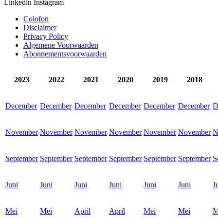
Linkedin
Instagram
Colofon
Disclaimer
Privacy Policy
Algemene Voorwaarden
Abonnementsvoorwaarden
2023
2022
2021
2020
2019
2018
December
December
December
December
December
December
D
November
November
November
November
November
November
N
September
September
September
September
September
September
S
Juni
Juni
Juni
Juni
Juni
Juni
J
Mei
Mei
April
April
Mei
Mei
M