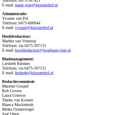
Telefoon: 0475-597421
E-mail:
marie-jose@kloosterhof.nl
Administratie:
Yvonne van Pol
Telefoon: 0475-600944
E-mail:
yvonne@kloosterhof.nl
Hoofdredacteur:
Marlies van Venrooij
Telefoon: via 0475-597151
E-mail:
hoofdredacteur@loopbaan-visie.nl
Bladmanagement:
Liesbeth Rienties
Telefoon: via 0475-597151
E-mail:
liesbeth@kloosterhof.nl
Redactiecommissie
Marieke Genard
Rob Govers
Laura Grinwis
Tineke van Kooten
Bianca Mackintosh
Meike Oosterwegel
José Otten