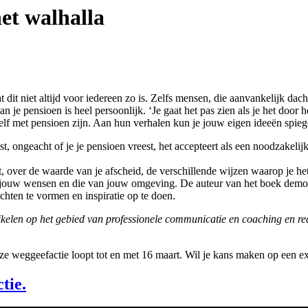
het walhalla
 dit niet altijd voor iedereen zo is. Zelfs mensen, die aanvankelijk dach
e pensioen is heel persoonlijk. ‘Je gaat het pas zien als je het door h
elf met pensioen zijn. Aan hun verhalen kun je jouw eigen ideeën spieg
st, ongeacht of je je pensioen vreest, het accepteert als een noodzakelij
mt, over de waarde van je afscheid, de verschillende wijzen waarop je he
ouw wensen en die van jouw omgeving. De auteur van het boek demonstree
achten te vormen en inspiratie op te doen.
ikelen op het gebied van professionele communicatie en coaching en r
e weggeefactie loopt tot en met 16 maart. Wil je kans maken op een 
tie.