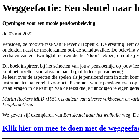
Weggeefactie: Een sleutel naar 
Openingen voor een mooie pensioenbeleving
do 03 mrt 2022
Pensioen, de mooiste fase van je leven? Hopelijk! De ervaring leert dat
ontdekten naast de mooie kanten ook de schaduwzijde. De beleving van j
verhalen van een twintigtal mensen die het ‘door’ hebben, omdat zij z
Dit boek inspireert bij het schoeien van jouw pensioentijd op jouw lee
kunt het inzetten voorafgaand aan, bij, of tijdens pensionering.
Je leest over de aspecten die spelen als je pensioendatum in zicht ko
instrumenten aangereikt voor het afstemmen van je pensioenleven op j
staan vragen in de kantlijn van de tekst die je uitnodigen je eigen ged
Martin Reekers MLD (1951), is auteur van diverse vakboeken en -art
LoopbaanVisie.
We geven vijf exemplaren van
Een sleutel naar het walhalla
weg. Dez
Klik hier om mee te doen met de weggeefac