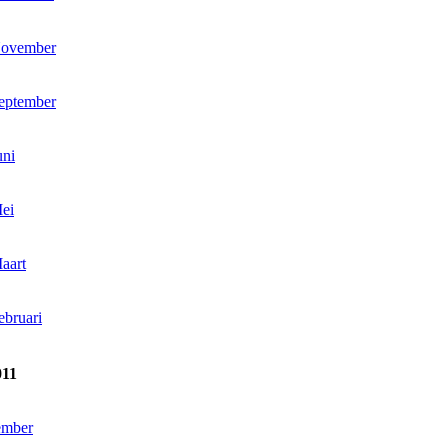
ovember
eptember
uni
ei
aart
ebruari
011
ember