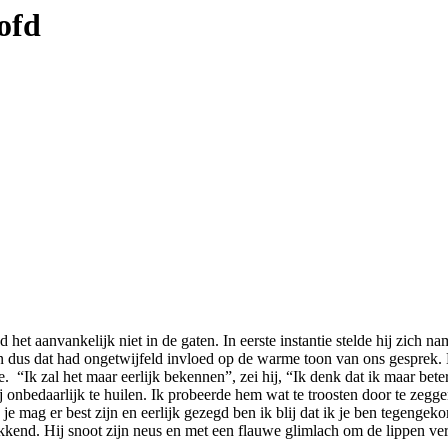
ofd
het aanvankelijk niet in de gaten. In eerste instantie stelde hij zich na
dus dat had ongetwijfeld invloed op de warme toon van ons gesprek. 
“Ik zal het maar eerlijk bekennen”, zei hij, “Ik denk dat ik maar beter
onbedaarlijk te huilen. Ik probeerde hem wat te troosten door te zeggen
e, je mag er best zijn en eerlijk gezegd ben ik blij dat ik je ben tegen
kkend. Hij snoot zijn neus en met een flauwe glimlach om de lippen ver