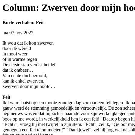
Column: Zwerven door mijn ho
Korte verhalen: Feit
ma 07 nov 2022
Ik wou dat ik kon zwerven
door de wereld
in mooi weer
of in warme regen
De eerste stap vereist het lef
dat ik ontbeer…
Van echte durf beroofd,
kan ik enkel zwerven,
zwerven door mijn hoofd…
Feit
Ik kwam laatst op een mooie zonnige dag zomaar een feit tegen. Ik had 
gauw werd de stemming gemoedelijk en vertrouwelijk. De zon scheen 
nepnieuws was en dat hij zich schaamde voor zijn werkelijke gedaante. 
boos op me wordt, in werkelijkheid ben ik een feit!” Daarop begon hij 
“Echt?”, vroeg hij met twijfel in zijn stem. “Echt”, zei ik, “Geloof m
genoegen een feit te ontmoeten!” “Dankjewel”, zei hij nog wat na sni