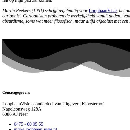
feit op mijn pad zal komen.
Martin Reekers (1951) schrijft regelmatig voor
LoopbaanVisie
,
het o
cartoonist. Cartoonisten proberen de werkelijkheid vanuit andere, va
absurdisme, soms wat meer filosofisch, maar altijd afgeblust met een
Contactgegevens
LoopbaanVisie is onderdeel van Uitgeverij Kloosterhof
Napoleonsweg 128A
6086 AJ Neer
0475 - 60 05 55
info@loopbaan-visie.nl