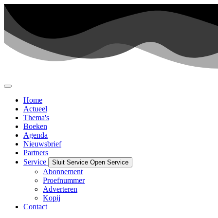
Ga
naar
de
inhoud
Home
Actueel
Thema's
Boeken
Agenda
Nieuwsbrief
Partners
Service
Sluit Service
Open Service
Abonnement
Proefnummer
Adverteren
Kopij
Contact