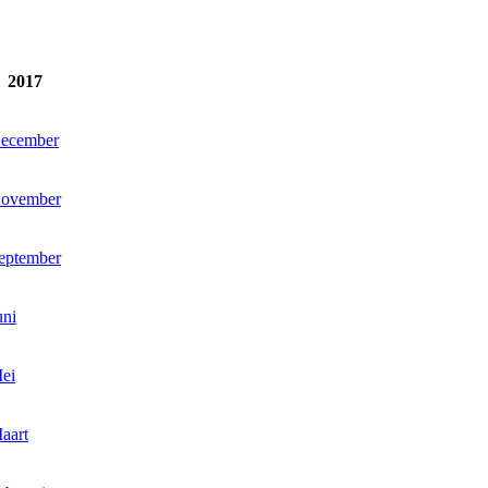
2017
ecember
ovember
eptember
uni
ei
aart