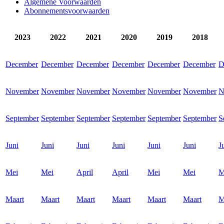
Algemene Voorwaarden
Abonnementsvoorwaarden
2023
2022
2021
2020
2019
2018
December
December
December
December
December
December
D
November
November
November
November
November
November
N
September
September
September
September
September
September
S
Juni
Juni
Juni
Juni
Juni
Juni
J
Mei
Mei
April
April
Mei
Mei
M
Maart
Maart
Maart
Maart
Maart
Maart
M