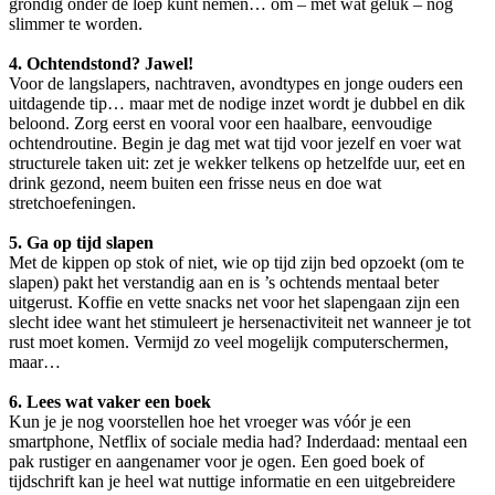
grondig onder de loep kunt nemen… om – met wat geluk – nog
slimmer te worden.
4. Ochtendstond? Jawel!
Voor de langslapers, nachtraven, avondtypes en jonge ouders een
uitdagende tip… maar met de nodige inzet wordt je dubbel en dik
beloond. Zorg eerst en vooral voor een haalbare, eenvoudige
ochtendroutine. Begin je dag met wat tijd voor jezelf en voer wat
structurele taken uit: zet je wekker telkens op hetzelfde uur, eet en
drink gezond, neem buiten een frisse neus en doe wat
stretchoefeningen.
5. Ga op tijd slapen
Met de kippen op stok of niet, wie op tijd zijn bed opzoekt (om te
slapen) pakt het verstandig aan en is ’s ochtends mentaal beter
uitgerust. Koffie en vette snacks net voor het slapengaan zijn een
slecht idee want het stimuleert je hersenactiviteit net wanneer je tot
rust moet komen. Vermijd zo veel mogelijk computerschermen,
maar…
6. Lees wat vaker een boek
Kun je je nog voorstellen hoe het vroeger was vóór je een
smartphone, Netflix of sociale media had? Inderdaad: mentaal een
pak rustiger en aangenamer voor je ogen. Een goed boek of
tijdschrift kan je heel wat nuttige informatie en een uitgebreidere