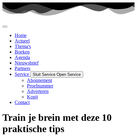
Ga
naar
de
inhoud
Home
Actueel
Thema's
Boeken
Agenda
Nieuwsbrief
Partners
Service
Sluit Service
Open Service
Abonnement
Proefnummer
Adverteren
Kopij
Contact
Train je brein met deze 10
praktische tips