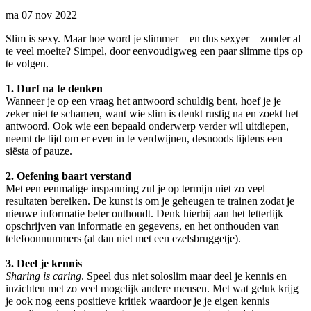
ma 07 nov 2022
Slim is sexy. Maar hoe word je slimmer – en dus sexyer – zonder al
te veel moeite? Simpel, door eenvoudigweg een paar slimme tips op
te volgen.
1. Durf na te denken
Wanneer je op een vraag het antwoord schuldig bent, hoef je je
zeker niet te schamen, want wie slim is denkt rustig na en zoekt het
antwoord. Ook wie een bepaald onderwerp verder wil uitdiepen,
neemt de tijd om er even in te verdwijnen, desnoods tijdens een
siësta of pauze.
2. Oefening baart verstand
Met een eenmalige inspanning zul je op termijn niet zo veel
resultaten bereiken. De kunst is om je geheugen te trainen zodat je
nieuwe informatie beter onthoudt. Denk hierbij aan het letterlijk
opschrijven van informatie en gegevens, en het onthouden van
telefoonnummers (al dan niet met een ezelsbruggetje).
3. Deel je kennis
Sharing is caring
. Speel dus niet soloslim maar deel je kennis en
inzichten met zo veel mogelijk andere mensen. Met wat geluk krijg
je ook nog eens positieve kritiek waardoor je je eigen kennis