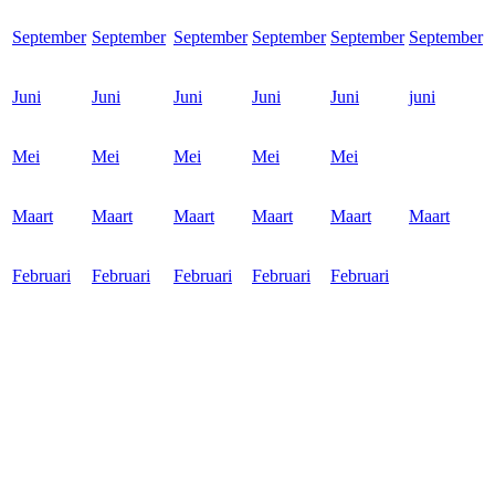
September
September
September
September
September
September
Juni
Juni
Juni
Juni
Juni
juni
Mei
Mei
Mei
Mei
Mei
Maart
Maart
Maart
Maart
Maart
Maart
Februari
Februari
Februari
Februari
Februari