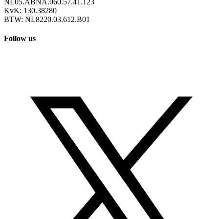
NL05.ABNA.060.57.41.123
KvK: 130.38280
BTW: NL8220.03.612.B01
Follow us