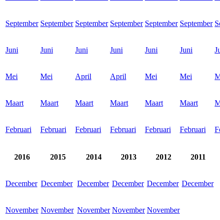
September
September
September
September
September
September
S
Juni
Juni
Juni
Juni
Juni
Juni
J
Mei
Mei
April
April
Mei
Mei
M
Maart
Maart
Maart
Maart
Maart
Maart
M
Februari
Februari
Februari
Februari
Februari
Februari
F
2016
2015
2014
2013
2012
2011
December
December
December
December
December
December
November
November
November
November
November