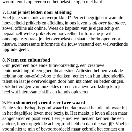
woordkennis opleveren en het belast je ogen niet hard.
7. Laat je niet leiden door afleiding
Voel je je soms ook zo overprikkeld? Perfect begrijpbaar want de
hoeveelheid prikkels en afleiding in ons leven is
all over the place
,
zowel offline als online. Wees de kapitein van je eigen schip en
bepaal zelf welke prikkels en hoeveelheid informatie je wil
ontvangen: zo raak je niet overbelast en staat je brein open voor
nieuwe, interessante informatie die jouw verstand een welverdiende
upgrade geeft.
8. Neem een cultuurbad
Gun jezelf een boeiende filmvoorstelling, een creatieve
tentoonstelling of een goed theaterstuk. Artiesten hebben vaak de
neiging om out-of-the-box te denken, geniet van hun uitzonderlijk
talent en laat je overweldigen door hun inzichten en bedenkingen.
Ook het volgen van muziekles of een creatieve workshop kan je
heel wat interessante skills en kennis opleveren.
9. Een slimme(re) vriend is er twee waard
Echte vriendschap is goud waard en dan maakt het niet uit waar hij
in het dagelijkse leven mee bezig is. Het maakt je leven alleen maar
aangenamer en positiever. Leer je nieuwe mensen kennen die een
andere, hoger opgeleide achtergrond hebben dan die van jij? Voel je
vooral niet te min of bevooroordeeld maar gebruik het contact om