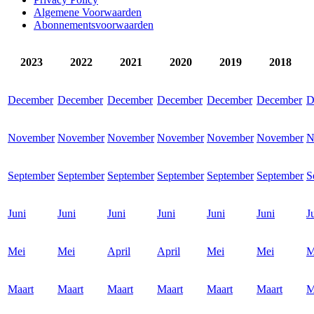
Algemene Voorwaarden
Abonnementsvoorwaarden
2023
2022
2021
2020
2019
2018
December
December
December
December
December
December
D
November
November
November
November
November
November
N
September
September
September
September
September
September
S
Juni
Juni
Juni
Juni
Juni
Juni
J
Mei
Mei
April
April
Mei
Mei
M
Maart
Maart
Maart
Maart
Maart
Maart
M