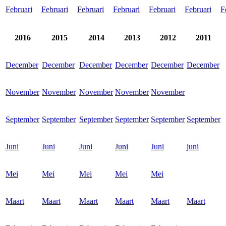
Februari
Februari
Februari
Februari
Februari
Februari
F
2016
2015
2014
2013
2012
2011
December
December
December
December
December
December
November
November
November
November
November
September
September
September
September
September
September
Juni
Juni
Juni
Juni
Juni
juni
Mei
Mei
Mei
Mei
Mei
Maart
Maart
Maart
Maart
Maart
Maart