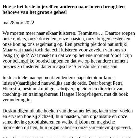
Hoe je het beste in jezelf en anderen naar boven brengt ten
behoeve van het grotere geheel
ma 28 nov 2022
We moeten meer naar elkaar luisteren. Tenminste … Daartoe roepen
onze ouders, onze docenten, onze naasten, onze burgemeesters en
onze koning ons regelmatig op. Een prachtig pleidooi natuurlijk!
Maar wat maakt toch dat écht luisteren voor zovelen van ons zo
lastig (b)lijkt? Wat maakt nu dat we op het ene moment ‘doof ’ zijn
voor belangrijke boodschappen en dat we op het andere moment
precies zo luisteren dat er magische ‘Sternstunden’ ontstaan
In de actuele management- en leiderschapsliteratuur komt
luister(v)aardigheid nauwelijks aan de orde. Daar brengt Petra
Hiemstra, bestuurskundige, schrijver, opleider en directeur van
coaching- en trainingsbureau Haagse Hoogvliegers, met dit boek
verandering in.
Deskundigen uit alle hoeken van de samenleving laten zien, voelen
en ervaren hoe zij zichzelf, hun naasten, hun organisatie en onze
samenleving grootluisteren en welke rijkdom en magische
momenten dit hen, hun organisaties en onze samenleving oplevert.