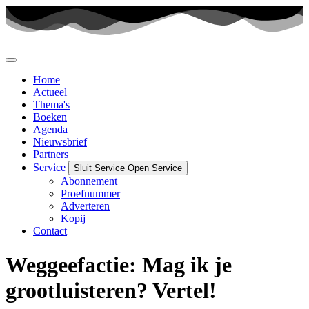
Ga
naar
de
inhoud
Home
Actueel
Thema's
Boeken
Agenda
Nieuwsbrief
Partners
Service
Sluit Service
Open Service
Abonnement
Proefnummer
Adverteren
Kopij
Contact
Weggeefactie: Mag ik je
grootluisteren? Vertel!