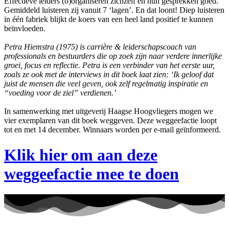
Effectieve leiders (o)organiseren zichzelf en hun gesprekken goed.
Gemiddeld luisteren zij vanuit 7 ‘lagen’. En dat loont! Diep luisteren
in één fabriek blijkt de koers van een heel land positief te kunnen
beïnvloeden.
Petra Hiemstra (1975) is carrière & leiderschapscoach van
professionals en bestuurders die op zoek zijn naar verdere innerlijke
groei, focus en reflectie. Petra is een verbinder van het eerste uur,
zoals ze ook met de interviews in dit boek laat zien: ‘Ik geloof dat
juist de mensen die veel geven, ook zelf regelmatig inspiratie en
“voeding voor de ziel” verdienen.’
In samenwerking met uitgeverij Haagse Hoogvliegers mogen we
vier exemplaren van dit boek weggeven. Deze weggeefactie loopt
tot en met 14 december. Winnaars worden per e-mail geïnformeerd.
Klik hier om aan deze
weggeefactie mee te doen