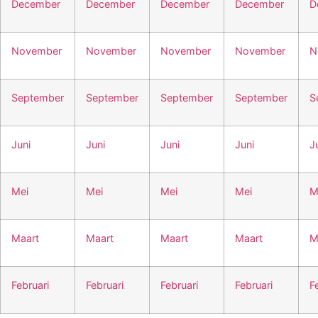
December
December
December
December
D
November
November
November
November
N
September
September
September
September
S
Juni
Juni
Juni
Juni
J
Mei
Mei
Mei
Mei
M
Maart
Maart
Maart
Maart
M
Februari
Februari
Februari
Februari
F