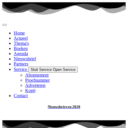
Ga
naar
de
inhoud
Home
Actueel
Thema's
Boeken
Agenda
Nieuwsbrief
Partners
Service
Sluit Service
Open Service
Abonnement
Proefnummer
Adverteren
Kopij
Contact
Nieuwsbrieven 2020