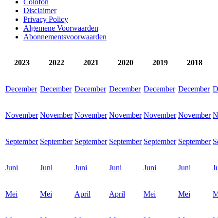
Colofon
Disclaimer
Privacy Policy
Algemene Voorwaarden
Abonnementsvoorwaarden
2023
2022
2021
2020
2019
2018
December
December
December
December
December
December
D
November
November
November
November
November
November
N
September
September
September
September
September
September
S
Juni
Juni
Juni
Juni
Juni
Juni
J
Mei
Mei
April
April
Mei
Mei
M