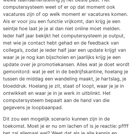
computersysteem weet of er op dat moment ook
vacatures zijn of op welk moment er vacatures komen.
Als er voor jou een functie vrijkomt, dan krijg je een
seintje hoe laat je je al dan niet online moet melden.
Ieder half jaar bekijkt het computersysteem je output,
met wie je contact hebt gehad en de feedback van
collega’s, zodat je ieder half jaar een update krijgt van
waar je je nog kan bijscholen en jaarlijks krijg je een
update over je promotiekansen. Alles wat je doet wordt
gemonitord: wat je eet in de bedrijfskantine, hoelang je
tussen de middag een wandeling maakt, je hartslag, je
bloeddruk. Hoelang je zit, staat of loopt, waar je je in
ontwikkelt en waar je in je werk in uitblinkt. Het
computersysteem bepaalt aan de hand van die
gegevens je loopbaanpad.
Dit zou een mogelijk scenario kunnen zijn in de
toekomst. Moet je er nu om lachen of is je reactie: pffff
het zal allemaal wel? Weet dat als je alle kennis en