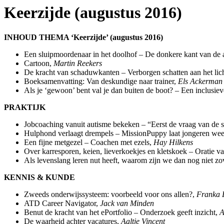
Keerzijde (augustus 2016)
INHOUD THEMA ‘Keerzijde’ (augustus 2016)
Een sluipmoordenaar in het doolhof – De donkere kant van de 
Cartoon,
Martin Reekers
De kracht van schaduwkanten – Verborgen schatten aan het lic
Boeksamenvatting: Van deskundige naar trainer,
Els Ackerman
Als je ‘gewoon’ bent val je dan buiten de boot? – Een inclusie
PRAKTIJK
Jobcoaching vanuit autisme bekeken – “Eerst de vraag van de s
Hulphond verlaagt drempels – MissionPuppy laat jongeren weer
Een fijne metgezel – Coachen met ezels,
Hay Hilkens
Over karresporen, keien, lieverkoekjes en kletskoek – Oratie v
Als levenslang leren nut heeft, waarom zijn we dan nog niet zo
KENNIS & KUNDE
Zweeds onderwijssysteem: voorbeeld voor ons allen?,
Franka 
ATD Career Navigator,
Jack van Minden
Benut de kracht van het ePortfolio – Onderzoek geeft inzicht,
A
De waarheid achter vacatures,
Aaltje Vincent