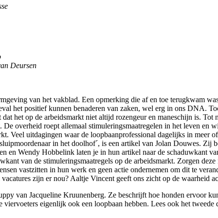
sse
p
 van Deursen
rmgeving van het vakblad. Een opmerking die af en toe terugkwam was 
er geval het positief kunnen benaderen van zaken, wel erg in ons DNA. T
it dat het op de arbeidsmarkt niet altijd rozengeur en maneschijn is. T
. De overheid roept allemaal stimuleringsmaatregelen in het leven en wi
rkt. Veel uitdagingen waar de loopbaanprofessional dagelijks in meer 
sluipmoordenaar in het doolhof´, is een artikel van Jolan Douwes. Zij b
n en Wendy Hobbelink laten je in hun artikel naar de schaduwkant van
duwkant van de stimuleringsmaatregels op de arbeidsmarkt. Zorgen deze m
nsen vastzitten in hun werk en geen actie ondernemen om dit te verande
catures zijn er nou? Aaltje Vincent geeft ons zicht op de waarheid ac
ionPuppy van Jacqueline Kruunenberg. Ze beschrijft hoe honden ervoor 
we viervoeters eigenlijk ook een loopbaan hebben. Lees ook het twee