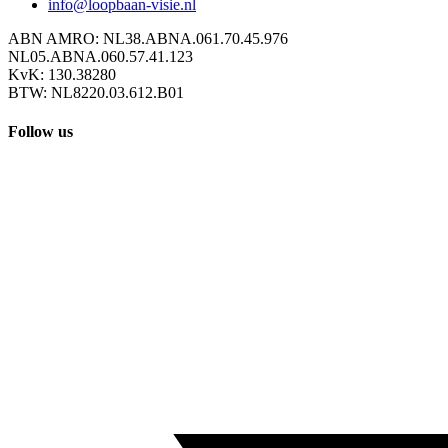
info@loopbaan-visie.nl
ABN AMRO: NL38.ABNA.061.70.45.976
NL05.ABNA.060.57.41.123
KvK: 130.38280
BTW: NL8220.03.612.B01
Follow us