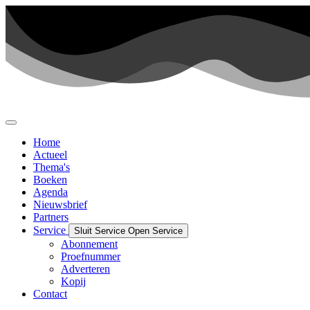
Ga
naar
de
inhoud
Home
Actueel
Thema's
Boeken
Agenda
Nieuwsbrief
Partners
Service
Sluit Service
Open Service
Abonnement
Proefnummer
Adverteren
Kopij
Contact