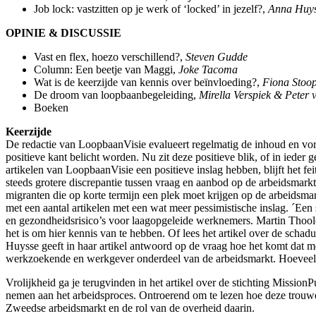
Job lock: vastzitten op je werk of ‘locked’ in jezelf?,
Anna Huy
OPINIE & DISCUSSIE
Vast en flex, hoezo verschillend?,
Steven Gudde
Column: Een beetje van Maggi,
Joke Tacoma
Wat is de keerzijde van kennis over beïnvloeding?,
Fiona Stoo
De droom van loopbaanbegeleiding,
Mirella Verspiek & Peter
Boeken
Keerzijde
De redactie van LoopbaanVisie evalueert regelmatig de inhoud en vo
positieve kant belicht worden. Nu zit deze positieve blik, of in ied
artikelen van LoopbaanVisie een positieve inslag hebben, blijft het fe
steeds grotere discrepantie tussen vraag en aanbod op de arbeidsmarkt
migranten die op korte termijn een plek moet krijgen op de arbeidsma
met een aantal artikelen met een wat meer pessimistische inslag. ´Een 
en gezondheidsrisico’s voor laagopgeleide werknemers. Martin Thoole
het is om hier kennis van te hebben. Of lees het artikel over de scha
Huysse geeft in haar artikel antwoord op de vraag hoe het komt dat me
werkzoekende en werkgever onderdeel van de arbeidsmarkt. Hoeveel va
Vrolijkheid ga je terugvinden in het artikel over de stichting Miss
nemen aan het arbeidsproces. Ontroerend om te lezen hoe deze trou
Zweedse arbeidsmarkt en de rol van de overheid daarin.