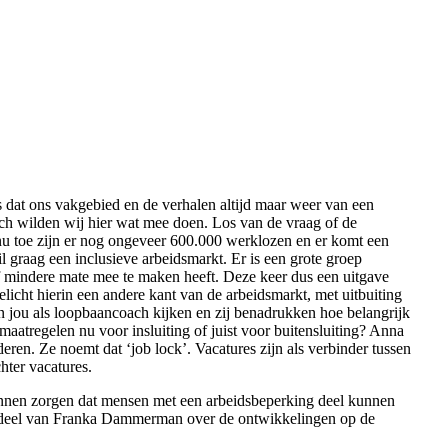
dat ons vakgebied en de verhalen altijd maar weer van een
och wilden wij hier wat mee doen. Los van de vraag of de
ot nu toe zijn er nog ongeveer 600.000 werklozen en er komt een
l graag een inclusieve arbeidsmarkt. Er is een grote groep
of mindere mate mee te maken heeft. Deze keer dus een uitgave
elicht hierin een andere kant van de arbeidsmarkt, met uitbuiting
 jou als loopbaancoach kijken en zij benadrukken hoe belangrijk
aatregelen nu voor insluiting of juist voor buitensluiting? Anna
ren. Ze noemt dat ‘job lock’. Vacatures zijn als verbinder tussen
hter vacatures.
kunnen zorgen dat mensen met een arbeidsbeperking deel kunnen
de deel van Franka Dammerman over de ontwikkelingen op de