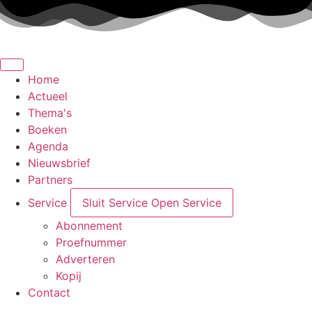
Ga
naar
de
inhoud
Home
Actueel
Thema's
Boeken
Agenda
Nieuwsbrief
Partners
Service
Sluit Service
Open Service
Abonnement
Proefnummer
Adverteren
Kopij
Contact