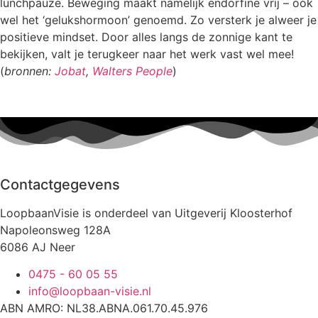
lunchpauze. Beweging maakt namelijk endorfine vrij – ook
wel het ‘gelukshormoon’ genoemd. Zo versterk je alweer je
positieve mindset. Door alles langs de zonnige kant te
bekijken, valt je terugkeer naar het werk vast wel mee!
(
bronnen:
Jobat
,
Walters People
)
Contactgegevens
LoopbaanVisie is onderdeel van Uitgeverij Kloosterhof
Napoleonsweg 128A
6086 AJ Neer
0475 - 60 05 55
info@loopbaan-visie.nl
ABN AMRO: NL38.ABNA.061.70.45.976