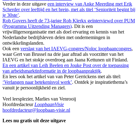
Verder in deze uitgave
een interview van Anke Meerding met Erik
Scherder over leeftijd en het brein, met als titel ‘Senioriteit begint bij
je 30ste’
.
Rob Govers heeft de 73-jarige Rob Klerkx geïnterviewd over PUM
(Programma Uitzending Managers)
. Dit is een
vrijwilligersorganisatie met als doel ervaring en kennis van het
Nederlandse bedrijfsleven delen met ondernemingen in
ontwikkelingslanden.
Ook een
verslag van het IAEVG-congres/Noloc loopbaancongres
,
waar Gert van Brussel na drie jaar aftrad als voorzitter van het
IAEVG en het stokje overdroeg aan Jaana Kettunen uit Finland.
En een artikel van Leih Beelen en Jouke Post over de toepassing
van arbeidsmarktinformatie in de loopbaanpraktijk
.
En lees ook het artikel van van Peter Gerrickens met als titel:
‘Verlangen naar betekenisvol werk’
. Ontdek je inspiratiethema’s
vanuit je persoonlijkheid en ziel.
Veel leesplezier, Marlies van Venrooij
Hoofdredacteur
LoopbaanVisie
hoofdredacteur@loopbaan-visie.nl
Lees nu gratis uit deze uitgave