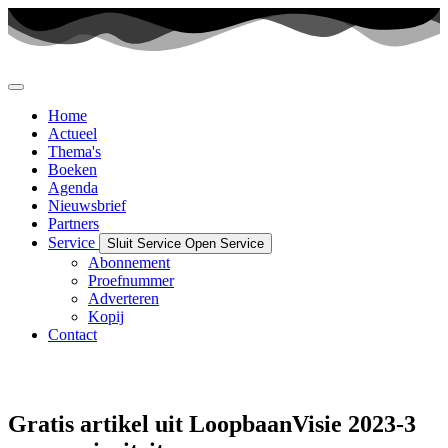
Ga
naar
de
inhoud
Home
Actueel
Thema's
Boeken
Agenda
Nieuwsbrief
Partners
Service
Sluit Service
Open Service
Abonnement
Proefnummer
Adverteren
Kopij
Contact
Gratis artikel uit LoopbaanVisie 2023-3