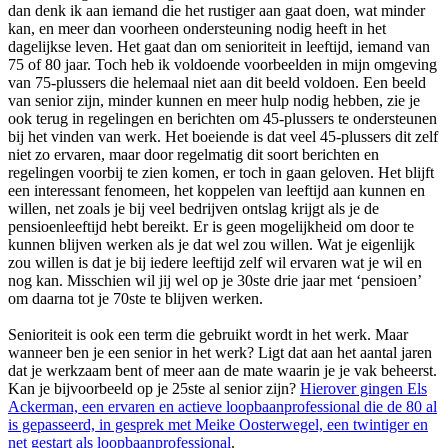
dan denk ik aan iemand die het rustiger aan gaat doen, wat minder
kan, en meer dan voorheen ondersteuning nodig heeft in het
dagelijkse leven. Het gaat dan om senioriteit in leeftijd, iemand van
75 of 80 jaar. Toch heb ik voldoende voorbeelden in mijn omgeving
van 75-plussers die helemaal niet aan dit beeld voldoen. Een beeld
van senior zijn, minder kunnen en meer hulp nodig hebben, zie je
ook terug in regelingen en berichten om 45-plussers te ondersteunen
bij het vinden van werk. Het boeiende is dat veel 45-plussers dit zelf
niet zo ervaren, maar door regelmatig dit soort berichten en
regelingen voorbij te zien komen, er toch in gaan geloven. Het blijft
een interessant fenomeen, het koppelen van leeftijd aan kunnen en
willen, net zoals je bij veel bedrijven ontslag krijgt als je de
pensioenleeftijd hebt bereikt. Er is geen mogelijkheid om door te
kunnen blijven werken als je dat wel zou willen. Wat je eigenlijk
zou willen is dat je bij iedere leeftijd zelf wil ervaren wat je wil en
nog kan. Misschien wil jij wel op je 30ste drie jaar met ‘pensioen’
om daarna tot je 70ste te blijven werken.
Senioriteit is ook een term die gebruikt wordt in het werk. Maar
wanneer ben je een senior in het werk? Ligt dat aan het aantal jaren
dat je werkzaam bent of meer aan de mate waarin je je vak beheerst.
Kan je bijvoorbeeld op je 25ste al senior zijn?
Hierover gingen Els
Ackerman, een ervaren en actieve loopbaanprofessional die de 80 al
is gepasseerd, in gesprek met Meike Oosterwegel, een twintiger en
net gestart als loopbaanprofessional
.