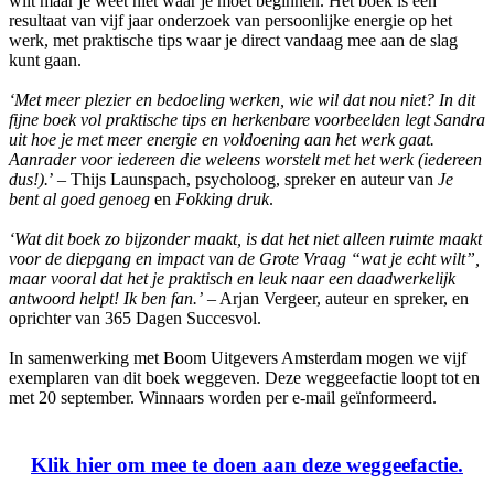
wilt maar je weet niet waar je moet beginnen. Het boek is een
resultaat van vijf jaar onderzoek van persoonlijke energie op het
werk, met praktische tips waar je direct vandaag mee aan de slag
kunt gaan.
‘Met meer plezier en bedoeling werken, wie wil dat nou niet? In dit
fijne boek vol praktische tips en herkenbare voorbeelden legt Sandra
uit hoe je met meer energie en voldoening aan het werk gaat.
Aanrader voor iedereen die weleens worstelt met het werk (iedereen
dus!).
’ – Thijs Launspach, psycholoog, spreker en auteur van
Je
bent al goed genoeg
en
Fokking druk
.
‘Wat dit boek zo bijzonder maakt, is dat het niet alleen ruimte maakt
voor de diepgang en impact van de Grote Vraag “wat je echt wilt”,
maar vooral dat het je praktisch en leuk naar een daadwerkelijk
antwoord helpt! Ik ben fan.’
– Arjan Vergeer, auteur en spreker, en
oprichter van 365 Dagen Succesvol.
In samenwerking met Boom Uitgevers Amsterdam mogen we vijf
exemplaren van dit boek weggeven. Deze weggeefactie loopt tot en
met 20 september. Winnaars worden per e-mail geïnformeerd.
Klik hier om mee te doen aan deze weggeefactie.