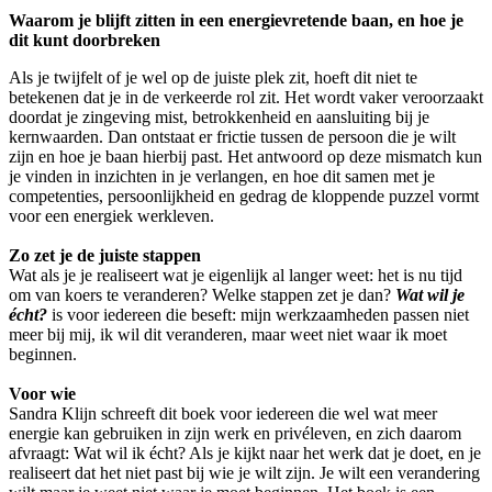
Waarom je blijft zitten in een energievretende baan, en hoe je
dit kunt doorbreken
Als je twijfelt of je wel op de juiste plek zit, hoeft dit niet te
betekenen dat je in de verkeerde rol zit. Het wordt vaker veroorzaakt
doordat je zingeving mist, betrokkenheid en aansluiting bij je
kernwaarden. Dan ontstaat er frictie tussen de persoon die je wilt
zijn en hoe je baan hierbij past. Het antwoord op deze mismatch kun
je vinden in inzichten in je verlangen, en hoe dit samen met je
competenties, persoonlijkheid en gedrag de kloppende puzzel vormt
voor een energiek werkleven.
Zo zet je de juiste stappen
Wat als je je realiseert wat je eigenlijk al langer weet: het is nu tijd
om van koers te veranderen? Welke stappen zet je dan?
Wat wil je
écht?
is voor iedereen die beseft: mijn werkzaamheden passen niet
meer bij mij, ik wil dit veranderen, maar weet niet waar ik moet
beginnen.
Voor wie
Sandra Klijn schreeft dit boek voor iedereen die wel wat meer
energie kan gebruiken in zijn werk en privéleven, en zich daarom
afvraagt: Wat wil ik écht? Als je kijkt naar het werk dat je doet, en je
realiseert dat het niet past bij wie je wilt zijn. Je wilt een verandering