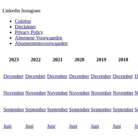
Linkedin
Instagram
Colofon
Disclaimer
Privacy Policy
Algemene Voorwaarden
Abonnementsvoorwaarden
2023
2022
2021
2020
2019
2018
December
December
December
December
December
December
D
November
November
November
November
November
November
N
September
September
September
September
September
September
S
Juni
Juni
Juni
Juni
Juni
Juni
J