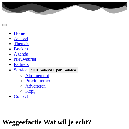
Ga
naar
de
inhoud
Home
Actueel
Thema's
Boeken
Agenda
Nieuwsbrief
Partners
Service
Sluit Service
Open Service
Abonnement
Proefnummer
Adverteren
Kopij
Contact
Weggeefactie Wat wil je écht?