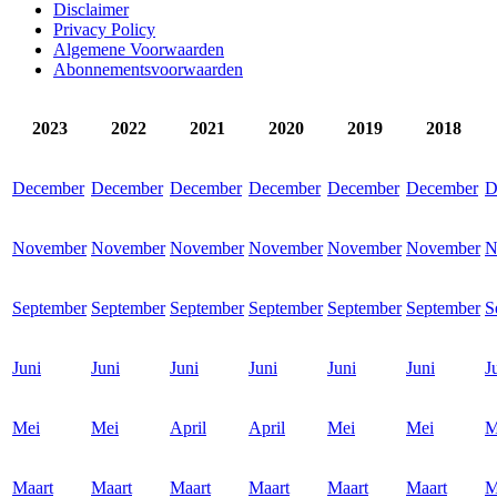
Disclaimer
Privacy Policy
Algemene Voorwaarden
Abonnementsvoorwaarden
2023
2022
2021
2020
2019
2018
December
December
December
December
December
December
D
November
November
November
November
November
November
N
September
September
September
September
September
September
S
Juni
Juni
Juni
Juni
Juni
Juni
J
Mei
Mei
April
April
Mei
Mei
M
Maart
Maart
Maart
Maart
Maart
Maart
M