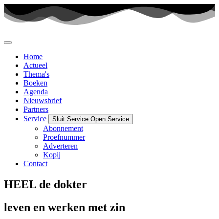
Ga
naar
de
inhoud
Home
Actueel
Thema's
Boeken
Agenda
Nieuwsbrief
Partners
Service
Sluit Service
Open Service
Abonnement
Proefnummer
Adverteren
Kopij
Contact
HEEL de dokter
leven en werken met zin