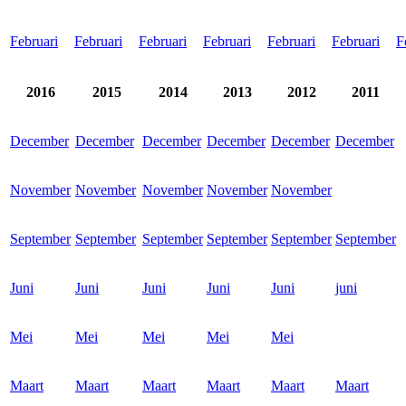
Februari
Februari
Februari
Februari
Februari
Februari
F
2016
2015
2014
2013
2012
2011
December
December
December
December
December
December
November
November
November
November
November
September
September
September
September
September
September
Juni
Juni
Juni
Juni
Juni
juni
Mei
Mei
Mei
Mei
Mei
Maart
Maart
Maart
Maart
Maart
Maart