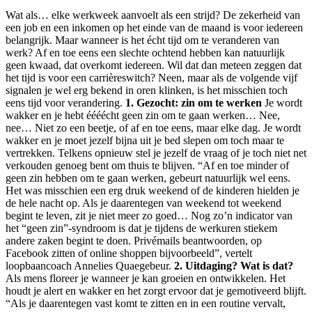
Wat als… elke werkweek aanvoelt als een strijd? De zekerheid van
een job en een inkomen op het einde van de maand is voor iedereen
belangrijk. Maar wanneer is het écht tijd om te veranderen van
werk? Af en toe eens een slechte ochtend hebben kan natuurlijk
geen kwaad, dat overkomt iedereen. Wil dat dan meteen zeggen dat
het tijd is voor een carrièreswitch? Neen, maar als de volgende vijf
signalen je wel erg bekend in oren klinken, is het misschien toch
eens tijd voor verandering.
1. Gezocht: zin om te werken
Je wordt
wakker en je hebt éééécht geen zin om te gaan werken… Nee,
nee… Niet zo een beetje, of af en toe eens, maar elke dag. Je wordt
wakker en je moet jezelf bijna uit je bed slepen om toch maar te
vertrekken. Telkens opnieuw stel je jezelf de vraag of je toch niet net
verkouden genoeg bent om thuis te blijven. “Af en toe minder of
geen zin hebben om te gaan werken, gebeurt natuurlijk wel eens.
Het was misschien een erg druk weekend of de kinderen hielden je
de hele nacht op. Als je daarentegen van weekend tot weekend
begint te leven, zit je niet meer zo goed… Nog zo’n indicator van
het “geen zin”-syndroom is dat je tijdens de werkuren stiekem
andere zaken begint te doen. Privémails beantwoorden, op
Facebook zitten of online shoppen bijvoorbeeld”, vertelt
loopbaancoach Annelies Quaegebeur.
2. Uitdaging? Wat is dat?
Als mens floreer je wanneer je kan groeien en ontwikkelen. Het
houdt je alert en wakker en het zorgt ervoor dat je gemotiveerd blijft.
“Als je daarentegen vast komt te zitten en in een routine vervalt,