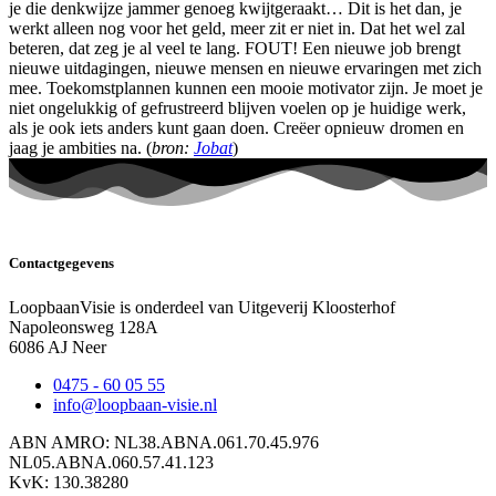
je die denkwijze jammer genoeg kwijtgeraakt… Dit is het dan, je
werkt alleen nog voor het geld, meer zit er niet in. Dat het wel zal
beteren, dat zeg je al veel te lang. FOUT! Een nieuwe job brengt
nieuwe uitdagingen, nieuwe mensen en nieuwe ervaringen met zich
mee. Toekomstplannen kunnen een mooie motivator zijn. Je moet je
niet ongelukkig of gefrustreerd blijven voelen op je huidige werk,
als je ook iets anders kunt gaan doen. Creëer opnieuw dromen en
jaag je ambities na. (
bron:
Jobat
)
Contactgegevens
LoopbaanVisie is onderdeel van Uitgeverij Kloosterhof
Napoleonsweg 128A
6086 AJ Neer
0475 - 60 05 55
info@loopbaan-visie.nl
ABN AMRO: NL38.ABNA.061.70.45.976
NL05.ABNA.060.57.41.123
KvK: 130.38280