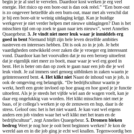
begin je je al snel te vervelen. Daardoor kost werken je erg veel
energie. Het risico op een bore-out is dan ook reëel.” “Een bore-out
is zo ongeveer hetzelfde als een burn-out, maar met als verschil dat
je bij een bore-uit te weinig uitdaging krijgt. Kan je huidige
werkgever je niet verder helpen met nieuwe uitdagingen? Dan is het
misschien tijd om op zoek te gaan naar iets nieuws”, weet Annelies
Quaegebeur.
3. Je vindt niet meer leuk waar je inmiddels erg
goed in bent
Niemand blijft zijn hele leven dezelfde ambities
nastreven en interesses hebben. Dit is ook zo in je job. Je hebt
vaardigheden ontwikkeld over zaken die je vroeger erg interessant
vond. Daardoor kan het voorvallen dat je nu een beroep uitoefent
dat je eigenlijk niet meer zo boeit, maar waar je wel erg goed in
bent. Het is beter om dan op zoek te gaan naar een job die je wel
leuk vindt. Je zal immers snel genoeg uitblinken in zaken waarin je
geïnteresseerd bent.
4. Het klikt niet
Naast de inhoud van je job, is
ook de omgeving erg belangrijk. “De bedrijfscultuur waarin je
werkt, heeft een grote invloed op hoe graag en hoe goed je je functie
uitoefent. Als je je steeds het vijfde wiel aan de wagen voelt, kan je
daar erg ongelukkig van worden. Het klikt misschien niet met je
baas, of je collega’s werken je op de zenuwen en hup, daar is de
stress. Geloof ons: het is het niet waard. Je kan vast wel ergens
anders een job vinden waar het wél klikt met het team en de
bedrijfscultuur”, zegt Annelies Quaegebeur.
5. Dromen bleken
bedrog
Weet je nog hoe je ooit bent beginnen werken? Je kon de
wereld aan en in die job ging je echt wel knallen. Tegenwoordig ben