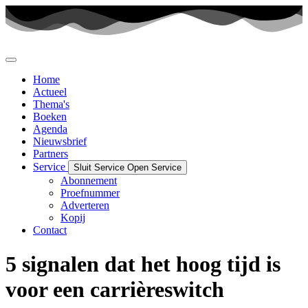
Ga
naar
de
inhoud
Home
Actueel
Thema's
Boeken
Agenda
Nieuwsbrief
Partners
Service
Sluit Service
Open Service
Abonnement
Proefnummer
Adverteren
Kopij
Contact
5 signalen dat het hoog tijd is
voor een carrièreswitch