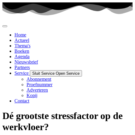
Ga
naar
de
inhoud
Home
Actueel
Thema's
Boeken
Agenda
Nieuwsbrief
Partners
Service
Sluit Service
Open Service
Abonnement
Proefnummer
Adverteren
Kopij
Contact
Dé grootste stressfactor op de
werkvloer?