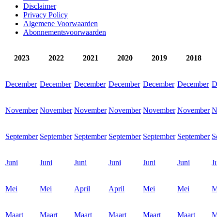
Disclaimer
Privacy Policy
Algemene Voorwaarden
Abonnementsvoorwaarden
2023
2022
2021
2020
2019
2018
December
December
December
December
December
December
D
November
November
November
November
November
November
N
September
September
September
September
September
September
S
Juni
Juni
Juni
Juni
Juni
Juni
J
Mei
Mei
April
April
Mei
Mei
M
Maart
Maart
Maart
Maart
Maart
Maart
M