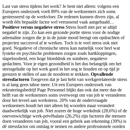
Last van stress tijdens het werk? Je bent niet alleen: volgens een
Europees onderzoek voelt 89% van de werknemers zich soms
gestresseerd op de werkvloer. De redenen kunnen divers zijn, al
wordt één bepaalde factor wel verrassend vaak aangehaald…
Positieve versus negatieve stress
Stress hoeft niet per se altijd
negatief te zijn. Zo kan een gezonde portie stress voor de nodige
adrenaline zorgen die je in de juiste mood brengt om opdrachten of
projecten succesvol af te werken. Toch is te veel stress ook niet
goed. Negatieve of chronische stress kan namelijk voor heel wat
fysieke en psychische problemen zorgen zoals hartkloppingen,
slapeloosheid, een hoge bloeddruk en sombere, negatieve
gedachten. Voor je eigen gezondheid is het dus belangrijk om het
stressgehalte op het werk goed in het oog te houden en op tijd je
grenzen te stellen of aan de noodrem te trekken.
Opvallende
stressfactoren
Toegeven dat je last hebt van werkgerelateerde stress
is al lang geen taboe meer. Uit een Europees onderzoek van
rekruteringsbedrijf Page Personnel blijkt dan ook dat meer dan de
helft van de werknemers soms overweegt om van job te veranderen
door het teveel aan werkstress. 20% van de ondervraagde
werknemers houdt het niet alleen bij woorden maar verandert
daadwerkelijk van job. Niet zozeer de hoge werkdruk (28,6%) of de
onevenwichtige werk-privébalans (26,2%) zijn factoren die mensen
doen veranderen van job, vooral een gebrek aan erkenning (39%) is
dé stressfactor om ontslag te nemen en andere professionele oorden