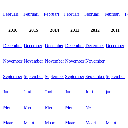
Februari
Februari
Februari
Februari
Februari
Februari
F
2016
2015
2014
2013
2012
2011
December
December
December
December
December
December
November
November
November
November
November
September
September
September
September
September
September
Juni
Juni
Juni
Juni
Juni
juni
Mei
Mei
Mei
Mei
Mei
Maart
Maart
Maart
Maart
Maart
Maart