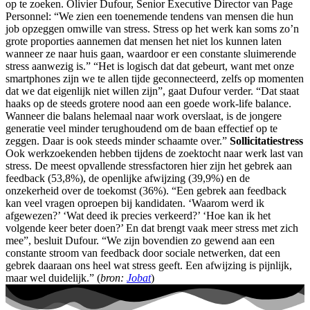
op te zoeken. Olivier Dufour, Senior Executive Director van Page
Personnel: “We zien een toenemende tendens van mensen die hun
job opzeggen omwille van stress. Stress op het werk kan soms zo’n
grote proporties aannemen dat mensen het niet los kunnen laten
wanneer ze naar huis gaan, waardoor er een constante sluimerende
stress aanwezig is.” “Het is logisch dat dat gebeurt, want met onze
smartphones zijn we te allen tijde geconnecteerd, zelfs op momenten
dat we dat eigenlijk niet willen zijn”, gaat Dufour verder. “Dat staat
haaks op de steeds grotere nood aan een goede work-life balance.
Wanneer die balans helemaal naar work overslaat, is de jongere
generatie veel minder terughoudend om de baan effectief op te
zeggen. Daar is ook steeds minder schaamte over.”
Sollicitatiestress
Ook werkzoekenden hebben tijdens de zoektocht naar werk last van
stress. De meest opvallende stressfactoren hier zijn het gebrek aan
feedback (53,8%), de openlijke afwijzing (39,9%) en de
onzekerheid over de toekomst (36%). “Een gebrek aan feedback
kan veel vragen oproepen bij kandidaten. ‘Waarom werd ik
afgewezen?’ ‘Wat deed ik precies verkeerd?’ ‘Hoe kan ik het
volgende keer beter doen?’ En dat brengt vaak meer stress met zich
mee”, besluit Dufour. “We zijn bovendien zo gewend aan een
constante stroom van feedback door sociale netwerken, dat een
gebrek daaraan ons heel wat stress geeft. Een afwijzing is pijnlijk,
maar wel duidelijk.” (
bron:
Jobat
)