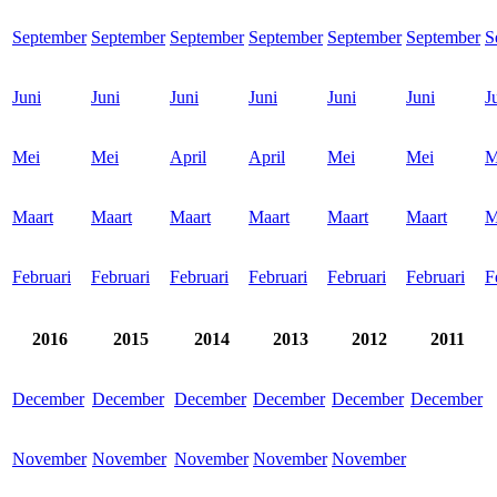
September
September
September
September
September
September
S
Juni
Juni
Juni
Juni
Juni
Juni
J
Mei
Mei
April
April
Mei
Mei
M
Maart
Maart
Maart
Maart
Maart
Maart
M
Februari
Februari
Februari
Februari
Februari
Februari
F
2016
2015
2014
2013
2012
2011
December
December
December
December
December
December
November
November
November
November
November