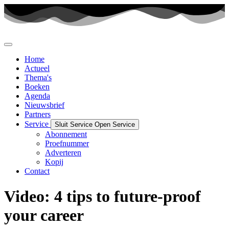
Ga
naar
de
inhoud
Home
Actueel
Thema's
Boeken
Agenda
Nieuwsbrief
Partners
Service
Sluit Service
Open Service
Abonnement
Proefnummer
Adverteren
Kopij
Contact
Video: 4 tips to future-proof
your career