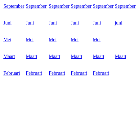
September
September
September
September
September
September
Juni
Juni
Juni
Juni
Juni
juni
Mei
Mei
Mei
Mei
Mei
Maart
Maart
Maart
Maart
Maart
Maart
Februari
Februari
Februari
Februari
Februari