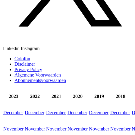
Linkedin
Instagram
Colofon
Disclaimer
Privacy Policy
Algemene Voorwaarden
Abonnementsvoorwaarden
2023
2022
2021
2020
2019
2018
December
December
December
December
December
December
D
November
November
November
November
November
November
N