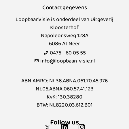
Contactgegevens
LoopbaanVisie is onderdeel van Uitgeverij
Kloosterhof
Napoleonsweg 128A
6086 AJ Neer
0475 - 60 05 55
info@loopbaan-visie.nl
ABN AMRO: NL38.ABNA.061.70.45.976
NL05.ABNA.060.57.41.123
KvK: 130.38280
BTW: NL8220.03.612.B01
Follow us