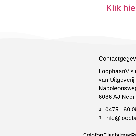
Klik hi
Contactgege
LoopbaanVisie
van Uitgeverij
Napoleonswe
6086 AJ Neer
0475 - 60 0
info@loopba
Colofon
Disclaimer
P