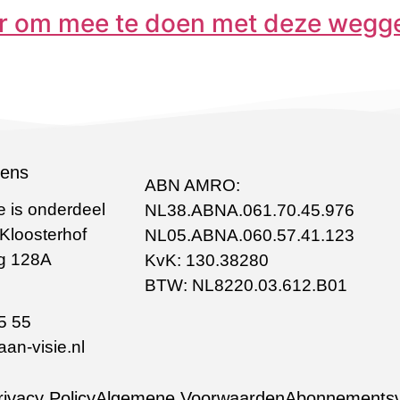
er om mee te doen met deze wegg
vens
ABN AMRO:
 is onderdeel
NL38.ABNA.061.70.45.976
 Kloosterhof
NL05.ABNA.060.57.41.123
g 128A
KvK: 130.38280
BTW: NL8220.03.612.B01
5 55
an-visie.nl
rivacy Policy
Algemene Voorwaarden
Abonnements