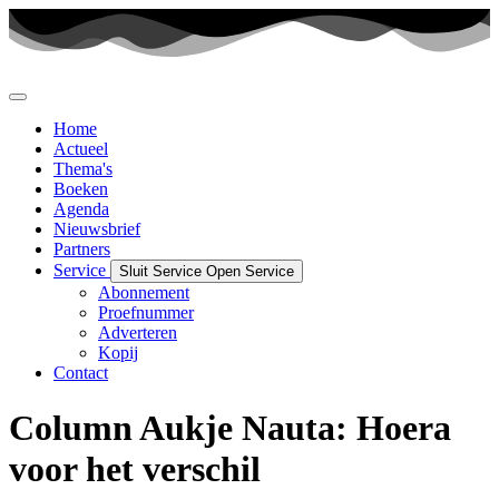
Ga
naar
de
inhoud
Home
Actueel
Thema's
Boeken
Agenda
Nieuwsbrief
Partners
Service
Sluit Service
Open Service
Abonnement
Proefnummer
Adverteren
Kopij
Contact
Column Aukje Nauta: Hoera
voor het verschil