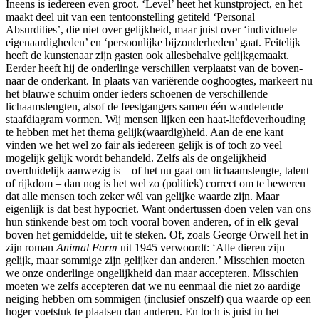
Ineens is iedereen even groot. ‘Level’ heet het kunstproject, en het
maakt deel uit van een tentoonstelling getiteld ‘Personal
Absurdities’, die niet over gelijkheid, maar juist over ‘individuele
eigenaardigheden’ en ‘persoonlijke bijzonderheden’ gaat. Feitelijk
heeft de kunstenaar zijn gasten ook allesbehalve gelijkgemaakt.
Eerder heeft hij de onderlinge verschillen verplaatst van de boven-
naar de onderkant. In plaats van variërende ooghoogtes, markeert nu
het blauwe schuim onder ieders schoenen de verschillende
lichaamslengten, alsof de feestgangers samen één wandelende
staafdiagram vormen. Wij mensen lijken een haat-liefdeverhouding
te hebben met het thema gelijk(waardig)heid. Aan de ene kant
vinden we het wel zo fair als iedereen gelijk is of toch zo veel
mogelijk gelijk wordt behandeld. Zelfs als de ongelijkheid
overduidelijk aanwezig is – of het nu gaat om lichaamslengte, talent
of rijkdom – dan nog is het wel zo (politiek) correct om te beweren
dat alle mensen toch zeker wél van gelijke waarde zijn. Maar
eigenlijk is dat best hypocriet. Want ondertussen doen velen van ons
hun stinkende best om toch vooral boven anderen, of in elk geval
boven het gemiddelde, uit te steken. Of, zoals George Orwell het in
zijn roman
Animal Farm
uit 1945 verwoordt: ‘Alle dieren zijn
gelijk, maar sommige zijn gelijker dan anderen.’ Misschien moeten
we onze onderlinge ongelijkheid dan maar accepteren. Misschien
moeten we zelfs accepteren dat we nu eenmaal die niet zo aardige
neiging hebben om sommigen (inclusief onszelf) qua waarde op een
hoger voetstuk te plaatsen dan anderen. En toch is juist in het