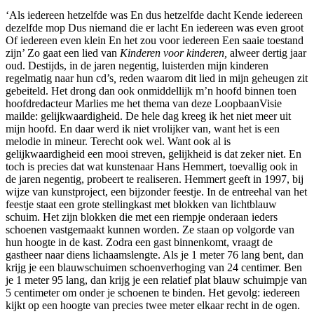
‘Als iedereen hetzelfde was En dus hetzelfde dacht Kende iedereen
dezelfde mop Dus niemand die er lacht En iedereen was even groot
Of iedereen even klein En het zou voor iedereen Een saaie toestand
zijn’ Zo gaat een lied van
Kinderen voor kinderen,
alweer dertig jaar
oud. Destijds, in de jaren negentig, luisterden mijn kinderen
regelmatig naar hun cd’s
,
reden waarom dit lied in mijn geheugen zit
gebeiteld. Het drong dan ook onmiddellijk m’n hoofd binnen toen
hoofdredacteur Marlies me het thema van deze LoopbaanVisie
mailde: gelijkwaardigheid. De hele dag kreeg ik het niet meer uit
mijn hoofd. En daar werd ik niet vrolijker van, want het is een
melodie in mineur. Terecht ook wel. Want ook al is
gelijkwaardigheid een mooi streven, gelijkheid is dat zeker niet. En
toch is precies dat wat kunstenaar Hans Hemmert, toevallig ook in
de jaren negentig, probeert te realiseren. Hemmert geeft in 1997, bij
wijze van kunstproject, een bijzonder feestje. In de entreehal van het
feestje staat een grote stellingkast met blokken van lichtblauw
schuim. Het zijn blokken die met een riempje onderaan ieders
schoenen vastgemaakt kunnen worden. Ze staan op volgorde van
hun hoogte in de kast. Zodra een gast binnenkomt, vraagt de
gastheer naar diens lichaamslengte. Als je 1 meter 76 lang bent, dan
krijg je een blauwschuimen schoenverhoging van 24 centimer. Ben
je 1 meter 95 lang, dan krijg je een relatief plat blauw schuimpje van
5 centimeter om onder je schoenen te binden. Het gevolg: iedereen
kijkt op een hoogte van precies twee meter elkaar recht in de ogen.