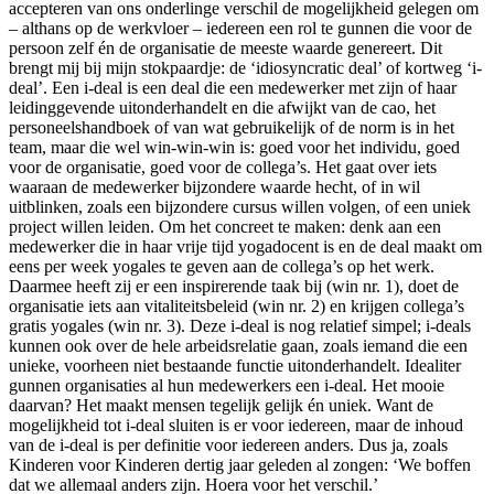
accepteren van ons onderlinge verschil de mogelijkheid gelegen om
– althans op de werkvloer – iedereen een rol te gunnen die voor de
persoon zelf én de organisatie de meeste waarde genereert. Dit
brengt mij bij mijn stokpaardje: de ‘idiosyncratic deal’ of kortweg ‘i-
deal’. Een i-deal is een deal die een medewerker met zijn of haar
leidinggevende uitonderhandelt en die afwijkt van de cao, het
personeelshandboek of van wat gebruikelijk of de norm is in het
team, maar die wel win-win-win is: goed voor het individu, goed
voor de organisatie, goed voor de collega’s. Het gaat over iets
waaraan de medewerker bijzondere waarde hecht, of in wil
uitblinken, zoals een bijzondere cursus willen volgen, of een uniek
project willen leiden. Om het concreet te maken: denk aan een
medewerker die in haar vrije tijd yogadocent is en de deal maakt om
eens per week yogales te geven aan de collega’s op het werk.
Daarmee heeft zij er een inspirerende taak bij (win nr. 1), doet de
organisatie iets aan vitaliteitsbeleid (win nr. 2) en krijgen collega’s
gratis yogales (win nr. 3). Deze i-deal is nog relatief simpel; i-deals
kunnen ook over de hele arbeidsrelatie gaan, zoals iemand die een
unieke, voorheen niet bestaande functie uitonderhandelt. Idealiter
gunnen organisaties al hun medewerkers een i-deal. Het mooie
daarvan? Het maakt mensen tegelijk gelijk én uniek. Want de
mogelijkheid tot i-deal sluiten is er voor iedereen, maar de inhoud
van de i-deal is per definitie voor iedereen anders. Dus ja, zoals
Kinderen voor Kinderen dertig jaar geleden al zongen: ‘We boffen
dat we allemaal anders zijn. Hoera voor het verschil.’