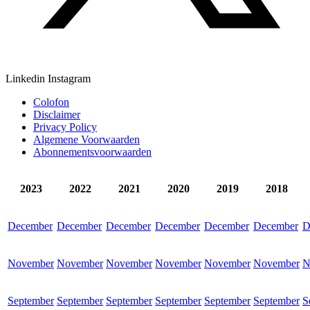
Linkedin
Instagram
Colofon
Disclaimer
Privacy Policy
Algemene Voorwaarden
Abonnementsvoorwaarden
2023
2022
2021
2020
2019
2018
December
December
December
December
December
December
D
November
November
November
November
November
November
N
September
September
September
September
September
September
S