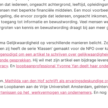
 dat iedereen, ongeacht achtergrond, leeftijd, opleidingsni
mensen met beperkte financiële middelen. Een mooi voorbee
geling, die ervoor zorgde dat iedereen, ongeacht inkomen
m toegang tot informatie en bewustwording. Veel mensen we
rgroten van kennis en bewustwording draagt bij aan meer 
ema Gelijkwaardigheid op verschillende manieren belicht. Z
n zij heeft de serie ‘Klassen’ gemaakt voor de NPO over ka
itgenodigd om een artikel te schrijven over gelijkwaardighei
lpende gesprekken
. Hij wil met zijn artikel een bijdrage leve
cracy
. En
loopbaanprofessional Yvonne Yan deelt haar onderz
n.
Mathilda van den Hof schrijft als ervaringsdeskundige o
me Loopbanen aan de Vrije Universiteit Amsterdam, geïnte
beurtenissen op het werkvermogen van ondernemers
. En nog