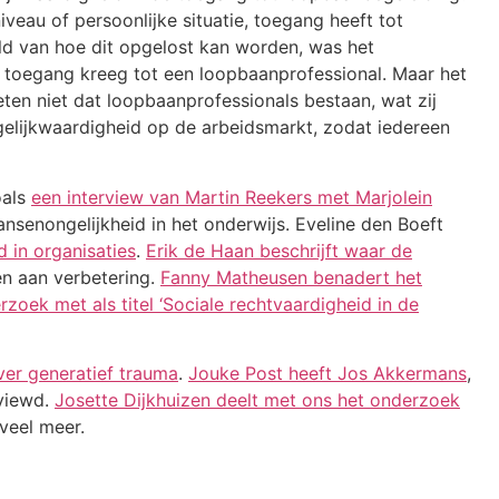
veau of persoonlijke situatie, toegang heeft tot
ld van hoe dit opgelost kan worden, was het
, toegang kreeg tot een loopbaanprofessional. Maar het
ten niet dat loopbaanprofessionals bestaan, wat zij
gelijkwaardigheid op de arbeidsmarkt, zodat iedereen
oals
een interview van Martin Reekers met Marjolein
nsenongelijkheid in het onderwijs. Eveline den Boeft
d in organisaties
.
Erik de Haan beschrijft waar de
ren aan verbetering.
Fanny Matheusen benadert het
oek met als titel ‘Sociale rechtvaardigheid in de
ver generatief trauma
.
Jouke Post heeft Jos Akkermans
,
rviewd.
Josette Dijkhuizen deelt met ons het onderzoek
 veel meer.