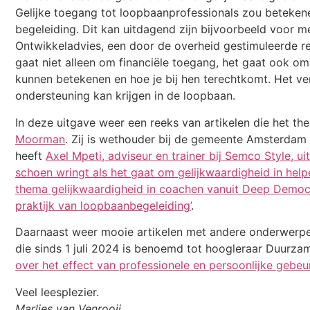
Gelijke toegang tot loopbaanprofessionals zou betekenen
begeleiding. Dit kan uitdagend zijn bijvoorbeeld voor 
Ontwikkeladvies, een door de overheid gestimuleerde re
gaat niet alleen om financiële toegang, het gaat ook o
kunnen betekenen en hoe je bij hen terechtkomt. Het ve
ondersteuning kan krijgen in de loopbaan.
In deze uitgave weer een reeks van artikelen die het th
Moorman
. Zij is wethouder bij de gemeente Amsterdam e
heeft
Axel Mpeti, adviseur en trainer bij Semco Style, u
schoen wringt als het gaat om gelijkwaardigheid in he
thema gelijkwaardigheid in coachen vanuit Deep Demo
praktijk van loopbaanbegeleiding’
.
Daarnaast weer mooie artikelen met andere onderwerpe
die sinds 1 juli 2024 is benoemd tot hoogleraar Duurza
over het effect van professionele en persoonlijke ge
Veel leesplezier.
Marlies van Venrooij