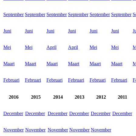
September
September
September
September
September
September
S
Juni
Juni
Juni
Juni
Juni
Juni
J
Mei
Mei
April
April
Mei
Mei
M
Maart
Maart
Maart
Maart
Maart
Maart
M
Februari
Februari
Februari
Februari
Februari
Februari
F
2016
2015
2014
2013
2012
2011
December
December
December
December
December
December
November
November
November
November
November