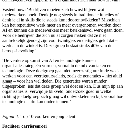
Vastenhouw: ‘Bedrijven moeten zich bewust blijven wat
medewerkers boeit. Denk je nog steeds in traditionele functies of
denk je al in skills die je steeds kunt doorontwikkelen? Misschien
kan het repetitieve werk meer en meer overgenomen worden door
AI en kunnen die medewerkers meer betekenisvol werk gaan doen.
Voor de bedrijven die zich nu al zorgen maken dat ze niet
aantrekkelijk genoeg zijn voor twintigers en dertigers geldt dat er
werk aan de winkel is. Deze groep beslaat straks 40% van de
beroepsbevolking’.
‘De verdere opkomst van AI en technologie kunnen
organisatiestrategieën vormen, vooral in de mix van taken en
technologie. Deze doelgroep gaat niet meer zestig uur in de week
werken voor een veertiguurssalaris, zoals de generaties – niet altijd
graag – voor hen wel deden. Die generaties waren minder
uitgesproken, iets dat deze groep wel doet en kan. Dus mijn tip aan
organisaties is: verwijd je blikveld, onderzoek goed in welke
richting je doelgroep zich graag wil ontwikkelen en kijk vooral hoe
technologie daarin kan ondersteunen.’
Figuur 1
. Top 10 voorkeuren jong talent
Faciliteer carrièregroei