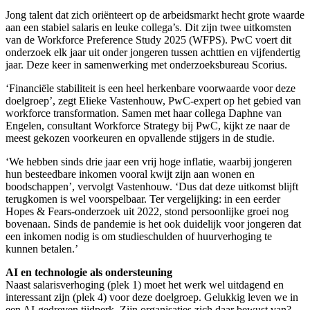
Jong talent dat zich oriënteert op de arbeidsmarkt hecht grote waarde
aan een stabiel salaris en leuke collega’s. Dit zijn twee uitkomsten
van de Workforce Preference Study 2025 (WFPS). PwC voert dit
onderzoek elk jaar uit onder jongeren tussen achttien en vijfendertig
jaar. Deze keer in samenwerking met onderzoeksbureau Scorius.
‘Financiële stabiliteit is een heel herkenbare voorwaarde voor deze
doelgroep’, zegt Elieke Vastenhouw, PwC-expert op het gebied van
workforce transformation. Samen met haar collega Daphne van
Engelen, consultant Workforce Strategy bij PwC, kijkt ze naar de
meest gekozen voorkeuren en opvallende stijgers in de studie.
‘We hebben sinds drie jaar een vrij hoge inflatie, waarbij jongeren
hun besteedbare inkomen vooral kwijt zijn aan wonen en
boodschappen’, vervolgt Vastenhouw. ‘Dus dat deze uitkomst blijft
terugkomen is wel voorspelbaar. Ter vergelijking: in een eerder
Hopes & Fears-onderzoek uit 2022, stond persoonlijke groei nog
bovenaan. Sinds de pandemie is het ook duidelijk voor jongeren dat
een inkomen nodig is om studieschulden of huurverhoging te
kunnen betalen.’
AI en technologie als ondersteuning
Naast salarisverhoging (plek 1) moet het werk wel uitdagend en
interessant zijn (plek 4) voor deze doelgroep. Gelukkig leven we in
een AI-gedreven tijdperk. Zijn organisaties zich daar bewust van?