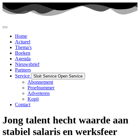
Ga
naar
de
inhoud
Home
Actueel
Thema's
Boeken
Agenda
Nieuwsbrief
Partners
Service
Sluit Service
Open Service
Abonnement
Proefnummer
Adverteren
Kopij
Contact
Jong talent hecht waarde aan
stabiel salaris en werksfeer