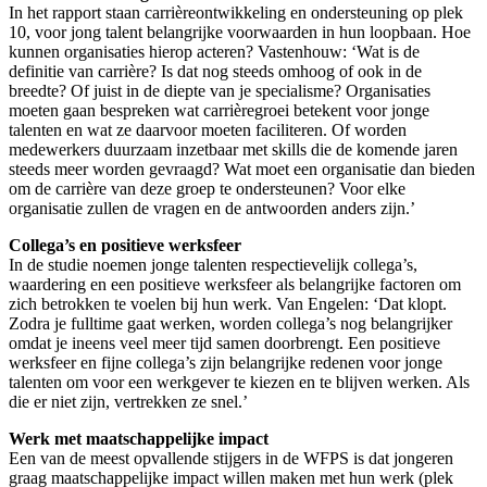
In het rapport staan carrièreontwikkeling en ondersteuning op plek
10, voor jong talent belangrijke voorwaarden in hun loopbaan. Hoe
kunnen organisaties hierop acteren? Vastenhouw: ‘Wat is de
definitie van carrière? Is dat nog steeds omhoog of ook in de
breedte? Of juist in de diepte van je specialisme? Organisaties
moeten gaan bespreken wat carrièregroei betekent voor jonge
talenten en wat ze daarvoor moeten faciliteren. Of worden
medewerkers duurzaam inzetbaar met skills die de komende jaren
steeds meer worden gevraagd? Wat moet een organisatie dan bieden
om de carrière van deze groep te ondersteunen? Voor elke
organisatie zullen de vragen en de antwoorden anders zijn.’
Collega’s en positieve werksfeer
In de studie noemen jonge talenten respectievelijk collega’s,
waardering en een positieve werksfeer als belangrijke factoren om
zich betrokken te voelen bij hun werk. Van Engelen: ‘Dat klopt.
Zodra je fulltime gaat werken, worden collega’s nog belangrijker
omdat je ineens veel meer tijd samen doorbrengt. Een positieve
werksfeer en fijne collega’s zijn belangrijke redenen voor jonge
talenten om voor een werkgever te kiezen en te blijven werken. Als
die er niet zijn, vertrekken ze snel.’
Werk met maatschappelijke impact
Een van de meest opvallende stijgers in de WFPS is dat jongeren
graag maatschappelijke impact willen maken met hun werk (plek