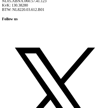
NL05.ABNA.060.57.41.123
KvK: 130.38280
BTW: NL8220.03.612.B01
Follow us