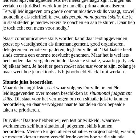
leiderschapsvaardighedentests het meest gevraagd zijn. Dingen als
vertalen en juridisch werk kun je namelijk prima automatiseren.
Terwijl leidinggeven om goede communicatieve skills vraagt, zowel
mondeling als schriftelijk, evenals
people management skills
, die je
in staat stellen je medewerkers te coachen en aan te sturen. Daar heb
je toch echt een mens voor nodig.’
Naast communicatieve skills worden kandidaat-leidinggevenden
getest op vaardigheden als timemanagement, goed organiseren,
delegeren en remote vergaderen, legt Durville uit. ‘Dat laatste heeft
sinds corona een enorme toevlucht genomen. Maar het is wel iets
heel anders dan vergaderen in de klassieke situatie, waarbij je fysiek
bij elkaar bent. Je hoeft er geen
rocket scientist
voor te zijn, zolang je
maar weet hoe je met tools als bijvoorbeeld Slack kunt werken.’
Situatie juist beoordelen
Maar de belangrijkste asset waar volgens Durville potentiële
leidinggevenden over moeten beschikken is:
situational judgement
skills
. Dit staat voor het vermogen om een situatie juist te kunnen
beoordelen, en daar vervolgens naar te handelen door bepaalde
taken te prioriteren.
Durville: ‘Daartoe hebben wij een test ontwikkeld, waarmee
werknemers zelf hun situational judgement skills kunnen
beoordelen. Mensen krijgen allerlei situaties voorgeschoteld, waarbij
ze moeten kiezen tussen verschillende opties hoe ze die situatie