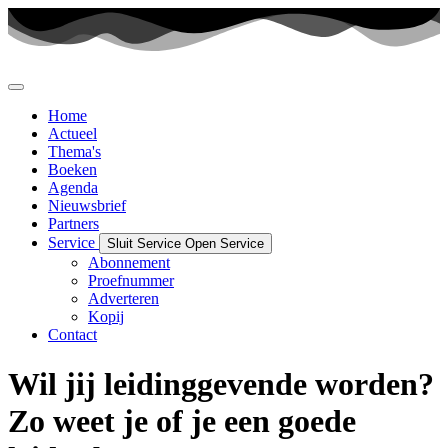
Ga
naar
de
inhoud
Home
Actueel
Thema's
Boeken
Agenda
Nieuwsbrief
Partners
Service
Sluit Service
Open Service
Abonnement
Proefnummer
Adverteren
Kopij
Contact
Wil jij leidinggevende worden?
Zo weet je of je een goede