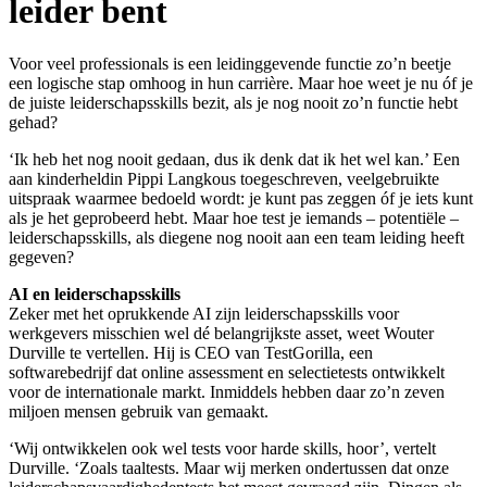
leider bent
Voor veel professionals is een leidinggevende functie zo’n beetje
een logische stap omhoog in hun carrière. Maar hoe weet je nu óf je
de juiste leiderschapsskills bezit, als je nog nooit zo’n functie hebt
gehad?
‘Ik heb het nog nooit gedaan, dus ik denk dat ik het wel kan.’ Een
aan kinderheldin Pippi Langkous toegeschreven, veelgebruikte
uitspraak waarmee bedoeld wordt: je kunt pas zeggen óf je iets kunt
als je het geprobeerd hebt. Maar hoe test je iemands – potentiële –
leiderschapsskills, als diegene nog nooit aan een team leiding heeft
gegeven?
AI en leiderschapsskills
Zeker met het oprukkende AI zijn leiderschapsskills voor
werkgevers misschien wel dé belangrijkste asset, weet Wouter
Durville te vertellen. Hij is CEO van TestGorilla, een
softwarebedrijf dat online assessment en selectietests ontwikkelt
voor de internationale markt. Inmiddels hebben daar zo’n zeven
miljoen mensen gebruik van gemaakt.
‘Wij ontwikkelen ook wel tests voor harde skills, hoor’, vertelt
Durville. ‘Zoals taaltests. Maar wij merken ondertussen dat onze