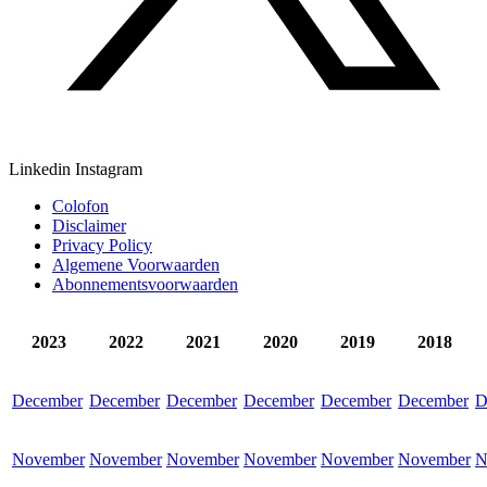
Linkedin
Instagram
Colofon
Disclaimer
Privacy Policy
Algemene Voorwaarden
Abonnementsvoorwaarden
2023
2022
2021
2020
2019
2018
December
December
December
December
December
December
D
November
November
November
November
November
November
N