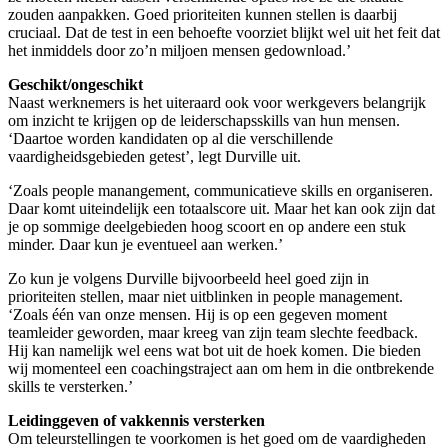
zouden aanpakken. Goed prioriteiten kunnen stellen is daarbij
cruciaal. Dat de test in een behoefte voorziet blijkt wel uit het feit dat
het inmiddels door zo’n miljoen mensen gedownload.’
Geschikt/ongeschikt
Naast werknemers is het uiteraard ook voor werkgevers belangrijk
om inzicht te krijgen op de leiderschapsskills van hun mensen.
‘Daartoe worden kandidaten op al die verschillende
vaardigheidsgebieden getest’, legt Durville uit.
‘Zoals people manangement, communicatieve skills en organiseren.
Daar komt uiteindelijk een totaalscore uit. Maar het kan ook zijn dat
je op sommige deelgebieden hoog scoort en op andere een stuk
minder. Daar kun je eventueel aan werken.’
Zo kun je volgens Durville bijvoorbeeld heel goed zijn in
prioriteiten stellen, maar niet uitblinken in people management.
‘Zoals één van onze mensen. Hij is op een gegeven moment
teamleider geworden, maar kreeg van zijn team slechte feedback.
Hij kan namelijk wel eens wat bot uit de hoek komen. Die bieden
wij momenteel een coachingstraject aan om hem in die ontbrekende
skills te versterken.’
Leidinggeven of vakkennis versterken
Om teleurstellingen te voorkomen is het goed om de vaardigheden