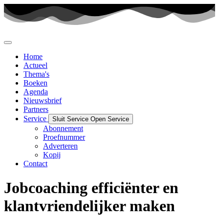
Ga
naar
de
inhoud
Home
Actueel
Thema's
Boeken
Agenda
Nieuwsbrief
Partners
Service
Sluit Service
Open Service
Abonnement
Proefnummer
Adverteren
Kopij
Contact
Jobcoaching efficiënter en
klantvriendelijker maken