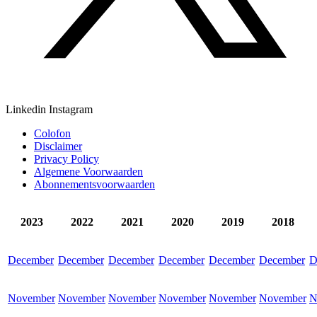
Linkedin
Instagram
Colofon
Disclaimer
Privacy Policy
Algemene Voorwaarden
Abonnementsvoorwaarden
2023
2022
2021
2020
2019
2018
December
December
December
December
December
December
D
November
November
November
November
November
November
N