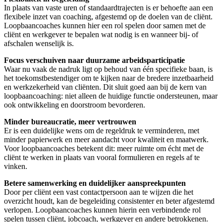
In plaats van vaste uren of standaardtrajecten is er behoefte aan een
flexibele inzet van coaching, afgestemd op de doelen van de cliënt.
Loopbaancoaches kunnen hier een rol spelen door samen met de
cliënt en werkgever te bepalen wat nodig is en wanneer bij- of
afschalen wenselijk is.
Focus verschuiven naar duurzame arbeidsparticipatie
Waar nu vaak de nadruk ligt op behoud van één specifieke baan, is
het toekomstbestendiger om te kijken naar de bredere inzetbaarheid
en werkzekerheid van cliënten. Dit sluit goed aan bij de kern van
loopbaancoaching: niet alleen de huidige functie ondersteunen, maar
ook ontwikkeling en doorstroom bevorderen.
Minder bureaucratie, meer vertrouwen
Er is een duidelijke wens om de regeldruk te verminderen, met
minder papierwerk en meer aandacht voor kwaliteit en maatwerk.
Voor loopbaancoaches betekent dit: meer ruimte om écht met de
cliënt te werken in plaats van vooral formulieren en regels af te
vinken.
Betere samenwerking en duidelijker aanspreekpunten
Door per cliënt een vast contactpersoon aan te wijzen die het
overzicht houdt, kan de begeleiding consistenter en beter afgestemd
verlopen. Loopbaancoaches kunnen hierin een verbindende rol
spelen tussen cliënt, jobcoach, werkgever en andere betrokkenen.