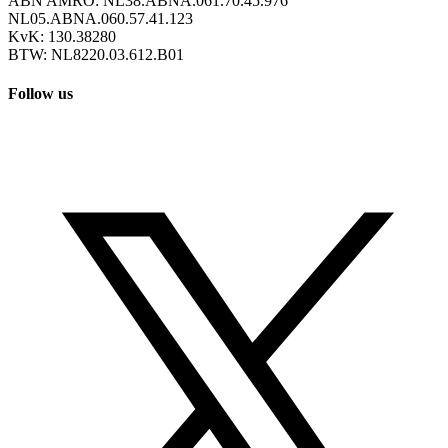
ABN AMRO: NL38.ABNA.061.70.45.976
NL05.ABNA.060.57.41.123
KvK: 130.38280
BTW: NL8220.03.612.B01
Follow us