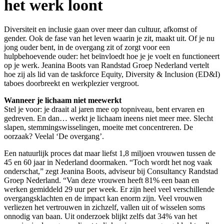
het werk loont
Diversiteit en inclusie gaan over meer dan cultuur, afkomst of
gender. Ook de fase van het leven waarin je zit, maakt uit. Of je nu
jong ouder bent, in de overgang zit of zorgt voor een
hulpbehoevende ouder: het beïnvloedt hoe je je voelt en functioneert
op je werk. Jeanina Boots van Randstad Groep Nederland vertelt
hoe zij als lid van de taskforce Equity, Diversity & Inclusion (ED&I)
taboes doorbreekt en werkplezier vergroot.
Wanneer je lichaam niet meewerkt
Stel je voor: je draait al jaren mee op topniveau, bent ervaren en
gedreven. En dan… werkt je lichaam ineens niet meer mee. Slecht
slapen, stemmingswisselingen, moeite met concentreren. De
oorzaak? Veelal ‘De overgang’.
Een natuurlijk proces dat maar liefst 1,8 miljoen vrouwen tussen de
45 en 60 jaar in Nederland doormaken. “Toch wordt het nog vaak
onderschat,” zegt Jeanina Boots, adviseur bij Consultancy Randstad
Groep Nederland. “Van deze vrouwen heeft 81% een baan en
werken gemiddeld 29 uur per week. Er zijn heel veel verschillende
overgangsklachten en de impact kan enorm zijn. Veel vrouwen
verliezen het vertrouwen in zichzelf, vallen uit of wisselen soms
onnodig van baan. Uit onderzoek blijkt zelfs dat 34% van het