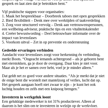
gesprek en laat zien dat je betrokken bent.”
Vijf praktische stappen voor organisaties:
1. Maak het bespreekbaar – Doorbreek taboes met open gesprekken
2. Bied flexibiliteit – Denk mee over werktijden of taakverdeling
3. Zorg voor structureel vervolg – Denk aan vertrouwenspersonen,
een wellbeing-adviseur, praktische tips en een vitaliteitskalender
4. Creëer bewustwording – Deel betrouwbare informatie over de
impact van levensfases
5. Voorkom uitval – Zet in op preventie en ondersteuning
Gedeelde ervaringen verbinden
Aandacht voor levensfases zorgt voor herkenning én verbinding,
merkt Boots. “Ongeacht iemands achtergrond – als je geboren bent
met eierstokken, ga je door de overgang. Daar kies je niet voor.
Maar als je het er samen over hebt, voel je je minder alleen.”
Dat geldt net zo goed voor andere situaties. “Als je merkt dat je niet
de enige bent die worstelt met mantelzorg of verlies, lucht dat op.
Het gesprek aangaan hoeft niet zwaar te zijn – je kunt het ook
luchtig houden en zelfs met een knipoog brengen.”
Investeren in werkgeluk loont
Een gelukkige medewerker is tot 31% productiever. Alleen al
daarom is het slim om te investeren in welzijn op de werkvloer.