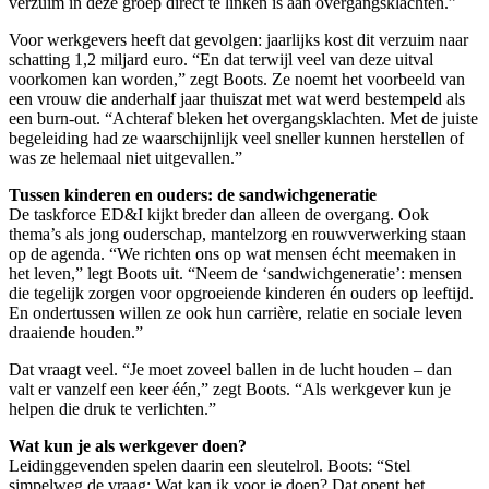
verzuim in deze groep direct te linken is aan overgangsklachten.”
Voor werkgevers heeft dat gevolgen: jaarlijks kost dit verzuim naar
schatting 1,2 miljard euro. “En dat terwijl veel van deze uitval
voorkomen kan worden,” zegt Boots. Ze noemt het voorbeeld van
een vrouw die anderhalf jaar thuiszat met wat werd bestempeld als
een burn-out. “Achteraf bleken het overgangsklachten. Met de juiste
begeleiding had ze waarschijnlijk veel sneller kunnen herstellen of
was ze helemaal niet uitgevallen.”
Tussen kinderen en ouders: de sandwichgeneratie
De taskforce ED&I kijkt breder dan alleen de overgang. Ook
thema’s als jong ouderschap, mantelzorg en rouwverwerking staan
op de agenda. “We richten ons op wat mensen écht meemaken in
het leven,” legt Boots uit. “Neem de ‘sandwichgeneratie’: mensen
die tegelijk zorgen voor opgroeiende kinderen én ouders op leeftijd.
En ondertussen willen ze ook hun carrière, relatie en sociale leven
draaiende houden.”
Dat vraagt veel. “Je moet zoveel ballen in de lucht houden – dan
valt er vanzelf een keer één,” zegt Boots. “Als werkgever kun je
helpen die druk te verlichten.”
Wat kun je als werkgever doen?
Leidinggevenden spelen daarin een sleutelrol. Boots: “Stel
simpelweg de vraag: Wat kan ik voor je doen? Dat opent het