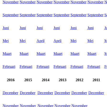
November
November
November
November
November
November
N
September
September
September
September
September
September
S
Juni
Juni
Juni
Juni
Juni
Juni
J
Mei
Mei
April
April
Mei
Mei
M
Maart
Maart
Maart
Maart
Maart
Maart
M
Februari
Februari
Februari
Februari
Februari
Februari
F
2016
2015
2014
2013
2012
2011
December
December
December
December
December
December
November
November
November
November
November