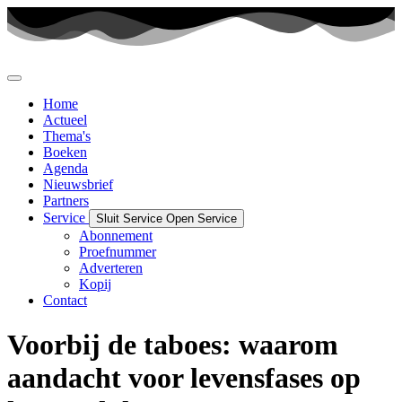
Ga
naar
de
inhoud
Home
Actueel
Thema's
Boeken
Agenda
Nieuwsbrief
Partners
Service
Sluit Service
Open Service
Abonnement
Proefnummer
Adverteren
Kopij
Contact
Voorbij de taboes: waarom
aandacht voor levensfases op