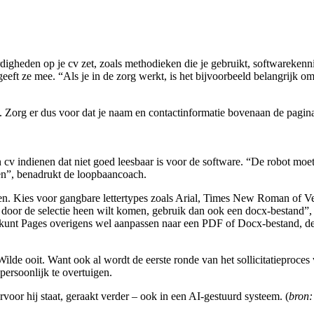
vaardigheden op je cv zet, zoals methodieken die je gebruikt, softwareke
geeft ze mee. “Als je in de zorg werkt, is het bijvoorbeeld belangrijk om
. Zorg er dus voor dat je naam en contactinformatie bovenaan de pagina
v indienen dat niet goed leesbaar is voor de software. “De robot moet 
zen”, benadrukt de loopbaancoach.
n. Kies voor gangbare lettertypes zoals Arial, Times New Roman of Ver
er door de selectie heen wilt komen, gebruik dan ook een docx-bestand”
kunt Pages overigens wel aanpassen naar een PDF of Docx-bestand, de
Wilde ooit. Want ook al wordt de eerste ronde van het sollicitatieproces 
persoonlijk te overtuigen.
arvoor hij staat, geraakt verder – ook in een AI-gestuurd systeem. (
bron