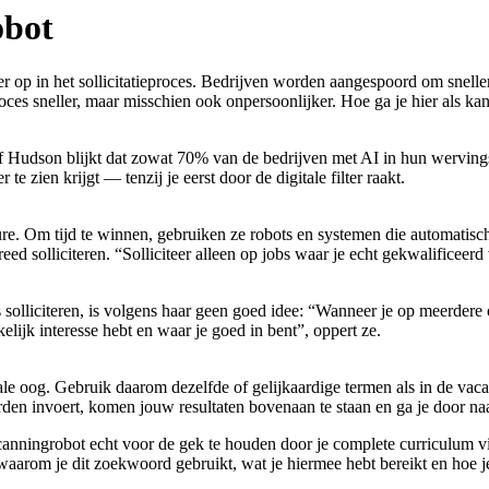
obot
vaker op in het sollicitatieproces. Bedrijven worden aangespoord om snell
es sneller, maar misschien ook onpersoonlijker. Hoe ga je hier als kan
 Hudson blijkt dat zowat 70% van de bedrijven met AI in hun wervings
te zien krijgt — tenzij je eerst door de digitale filter raakt.
ure. Om tijd te winnen, gebruiken ze robots en systemen die automatisc
eed solliciteren. “Solliciteer alleen op jobs waar je echt gekwalificeer
solliciteren, is volgens haar geen goed idee: “Wanneer je op meerdere of
elijk interesse hebt en waar je goed in bent”, oppert ze.
itale oog. Gebruik daarom dezelfde of gelijkaardige termen als in de va
den invoert, komen jouw resultaten bovenaan te staan en ga je door na
canningrobot echt voor de gek te houden door je complete curriculum vi
waarom je dit zoekwoord gebruikt, wat je hiermee hebt bereikt en hoe je