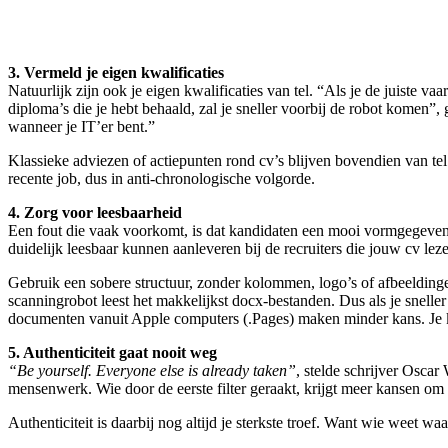
3. Vermeld je eigen kwalificaties
Natuurlijk zijn ook je eigen kwalificaties van tel. “Als je de juiste 
diploma’s die je hebt behaald, zal je sneller voorbij de robot komen”, 
wanneer je IT’er bent.”
Klassieke adviezen of actiepunten rond cv’s blijven bovendien van tel
recente job, dus in anti-chronologische volgorde.
4. Zorg voor leesbaarheid
Een fout die vaak voorkomt, is dat kandidaten een mooi vormgegeven c
duidelijk leesbaar kunnen aanleveren bij de recruiters die jouw cv le
Gebruik een sobere structuur, zonder kolommen, logo’s of afbeeldinge
scanningrobot leest het makkelijkst docx-bestanden. Dus als je snell
documenten vanuit Apple computers (.Pages) maken minder kans. Je 
5. Authenticiteit gaat nooit weg
“Be yourself. Everyone else is already taken”
, stelde schrijver Oscar 
mensenwerk. Wie door de eerste filter geraakt, krijgt meer kansen om 
Authenticiteit is daarbij nog altijd je sterkste troef. Want wie weet wa