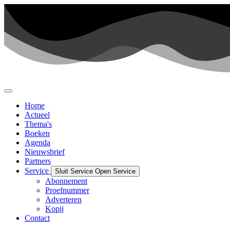
Ga
naar
de
inhoud
Home
Actueel
Thema's
Boeken
Agenda
Nieuwsbrief
Partners
Service
Sluit Service
Open Service
Abonnement
Proefnummer
Adverteren
Kopij
Contact