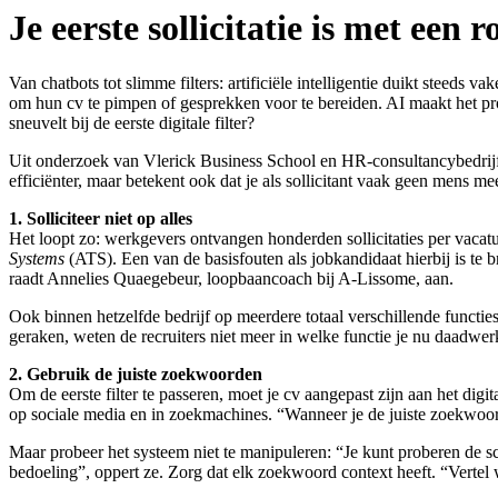
Je eerste sollicitatie is met een r
Van chatbots tot slimme filters: artificiële intelligentie duikt steeds 
om hun cv te pimpen of gesprekken voor te bereiden. AI maakt het proc
sneuvelt bij de eerste digitale filter?
Uit onderzoek van Vlerick Business School en HR-consultancybedrijf
efficiënter, maar betekent ook dat je als sollicitant vaak geen mens meer 
1. Solliciteer niet op alles
Het loopt zo: werkgevers ontvangen honderden sollicitaties per vacat
Systems
(ATS). Een van de basisfouten als jobkandidaat hierbij is te br
raadt Annelies Quaegebeur, loopbaancoach bij A-Lissome, aan.
Ook binnen hetzelfde bedrijf op meerdere totaal verschillende functies 
geraken, weten de recruiters niet meer in welke functie je nu daadwerk
2. Gebruik de juiste zoekwoorden
Om de eerste filter te passeren, moet je cv aangepast zijn aan het dig
op sociale media en in zoekmachines. “Wanneer je de juiste zoekwoor
Maar probeer het systeem niet te manipuleren: “Je kunt proberen de s
bedoeling”, oppert ze. Zorg dat elk zoekwoord context heeft. “Vertel 