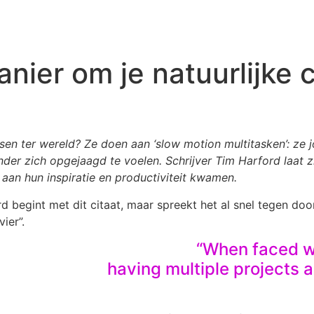
ier om je natuurlijke cr
n ter wereld? Ze doen aan ‘slow motion multitasken’: ze j
r zich opgejaagd te voelen. Schrijver Tim Harford laat zi
aan hun inspiratie en productiviteit kwamen.
d begint met dit citaat, maar spreekt het al snel tegen do
ier”.
“When faced wi
having multiple projects al