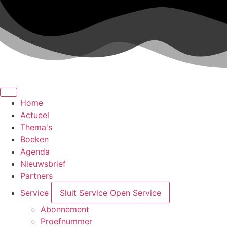
Ga
naar
de
inhoud
Home
Actueel
Thema's
Boeken
Agenda
Nieuwsbrief
Partners
Service
Sluit Service
Open Service
Abonnement
Proefnummer