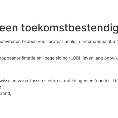
n een toekomstbestend
viteiten hebben voor professionals in (internationale) mob
oopbaanoriëntatie en -begeleiding (LOB), leven lang ontwik
 wisselen vaker tussen sectoren, opleidingen en functies. L
p,
grond,