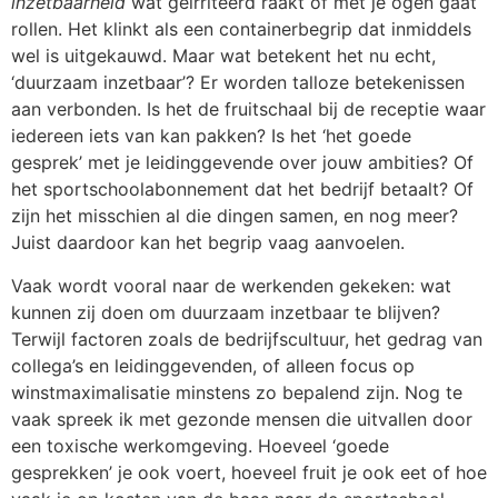
inzetbaarheid
wat geïrriteerd raakt of met je ogen gaat
rollen. Het klinkt als een containerbegrip dat inmiddels
wel is uitgekauwd. Maar wat betekent het nu echt,
‘duurzaam inzetbaar’? Er worden talloze betekenissen
aan verbonden. Is het de fruitschaal bij de receptie waar
iedereen iets van kan pakken? Is het ‘het goede
gesprek’ met je leidinggevende over jouw ambities? Of
het sportschoolabonnement dat het bedrijf betaalt? Of
zijn het misschien al die dingen samen, en nog meer?
Juist daardoor kan het begrip vaag aanvoelen.
Vaak wordt vooral naar de werkenden gekeken: wat
kunnen zij doen om duurzaam inzetbaar te blijven?
Terwijl factoren zoals de bedrijfscultuur, het gedrag van
collega’s en leidinggevenden, of alleen focus op
winstmaximalisatie minstens zo bepalend zijn. Nog te
vaak spreek ik met gezonde mensen die uitvallen door
een toxische werkomgeving. Hoeveel ‘goede
gesprekken’ je ook voert, hoeveel fruit je ook eet of hoe