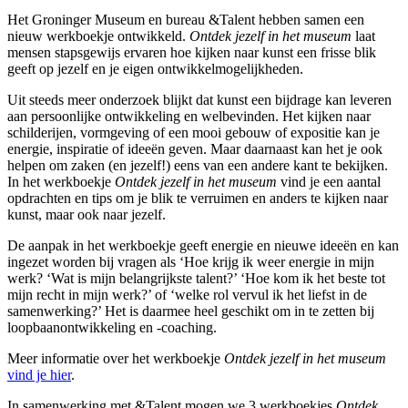
Het Groninger Museum en bureau &Talent hebben samen een
nieuw werkboekje ontwikkeld.
Ontdek jezelf in het museum
laat
mensen stapsgewijs ervaren hoe kijken naar kunst een frisse blik
geeft op jezelf en je eigen ontwikkelmogelijkheden.
Uit steeds meer onderzoek blijkt dat kunst een bijdrage kan leveren
aan persoonlijke ontwikkeling en welbevinden. Het kijken naar
schilderijen, vormgeving of een mooi gebouw of expositie kan je
energie, inspiratie of ideeën geven. Maar daarnaast kan het je ook
helpen om zaken (en jezelf!) eens van een andere kant te bekijken.
In het werkboekje
Ontdek jezelf in het museum
vind je een aantal
opdrachten en tips om je blik te verruimen en anders te kijken naar
kunst, maar ook naar jezelf.
De aanpak in het werkboekje geeft energie en nieuwe ideeën en kan
ingezet worden bij vragen als ‘Hoe krijg ik weer energie in mijn
werk? ‘Wat is mijn belangrijkste talent?’ ‘Hoe kom ik het beste tot
mijn recht in mijn werk?’ of ‘welke rol vervul ik het liefst in de
samenwerking?’ Het is daarmee heel geschikt om in te zetten bij
loopbaanontwikkeling en -coaching.
Meer informatie over het werkboekje
Ontdek jezelf in het museum
vind je hier
.
In samenwerking met &Talent mogen we 3 werkboekjes
Ontdek