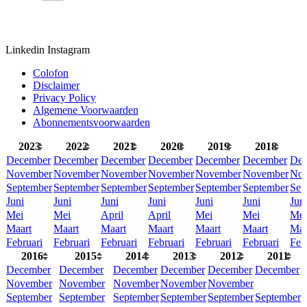
Linkedin
Instagram
Colofon
Disclaimer
Privacy Policy
Algemene Voorwaarden
Abonnementsvoorwaarden
2023
2022
2021
2020
2019
2018
December
December
December
December
December
December
Dec
November
November
November
November
November
November
No
September
September
September
September
September
September
Sep
Juni
Juni
Juni
Juni
Juni
Juni
Jun
Mei
Mei
April
April
Mei
Mei
Mei
Maart
Maart
Maart
Maart
Maart
Maart
Maa
Februari
Februari
Februari
Februari
Februari
Februari
Feb
2016
2015
2014
2013
2012
2011
December
December
December
December
December
December
November
November
November
November
November
September
September
September
September
September
September