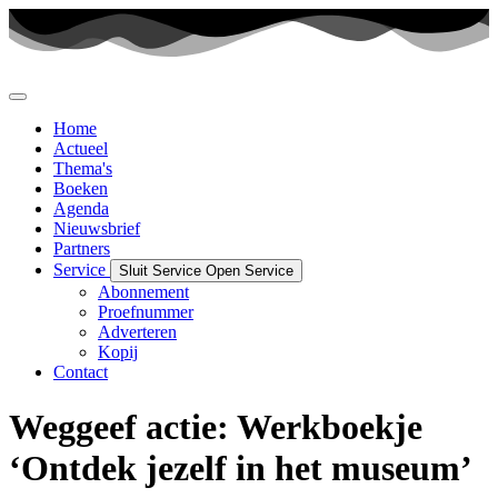
Ga
naar
de
inhoud
Home
Actueel
Thema's
Boeken
Agenda
Nieuwsbrief
Partners
Service
Sluit Service
Open Service
Abonnement
Proefnummer
Adverteren
Kopij
Contact
Weggeef actie: Werkboekje
‘Ontdek jezelf in het museum’