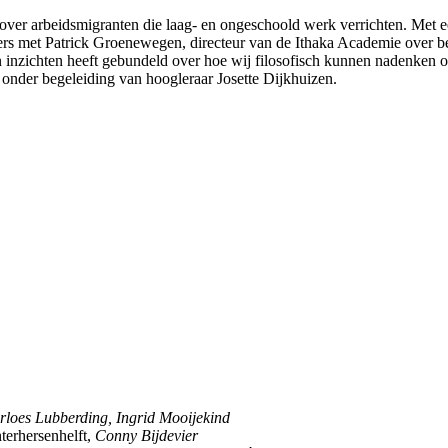
l over arbeidsmigranten die laag- en ongeschoold werk verrichten. Met 
rs met Patrick Groenewegen, directeur van de Ithaka Academie over be
ijn inzichten heeft gebundeld over hoe wij filosofisch kunnen nadenken
onder begeleiding van hoogleraar Josette Dijkhuizen.
loes Lubberding, Ingrid Mooijekind
terhersenhelft,
Conny Bijdevier