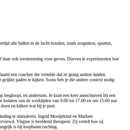
rtijd alle ballen in de lucht houden, zoals zorgtaken, sporten,
jezelf daar ook toestemming voor geven. Durven te experimenten hoe
laatst een coachee die vertelde dat ze graag andere landen
r geijkte paden te kijken. Soms heb je die andere context nodig
j op leegloopt, en andersom. Je kunt een keer aanschuiven bij een
n loslaten van de werktijden van 9.00 tot 17.00 en om 15:00 uur
doen en kijken wat bij je past.
inding te stimuleren. Ingrid Mooijekind en Marloes
viewd. Virgine is beeldend therapeut. Zij vertelt hoe zij
angrijk is bij loopbaancoaching.