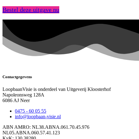
Bestel deze uitgave nu
Contactgegevens
LoopbaanVisie is onderdeel van Uitgeverij Kloosterhof
Napoleonsweg 128A
6086 AJ Neer
0475 - 60 05 55
info@loopbaan-visie.nl
ABN AMRO: NL38.ABNA.061.70.45.976
NL05.ABNA.060.57.41.123
KvK: 130.38280