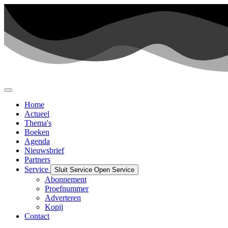
Ga
naar
de
inhoud
Home
Actueel
Thema's
Boeken
Agenda
Nieuwsbrief
Partners
Service
Sluit Service
Open Service
Abonnement
Proefnummer
Adverteren
Kopij
Contact