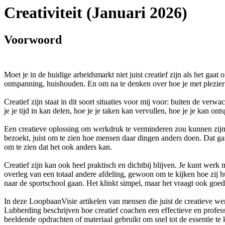
Creativiteit (Januari 2026)
Voorwoord
Moet je in de huidige arbeidsmarkt niet juist creatief zijn als het gaa
ontspanning, huishouden. En om na te denken over hoe je met plezier
Creatief zijn staat in dit soort situaties voor mij voor: buiten de v
je je tijd in kan delen, hoe je je taken kan vervullen, hoe je je kan o
Een creatieve oplossing om werkdruk te verminderen zou kunnen zijn om
bezoekt, juist om te zien hoe mensen daar dingen anders doen. Dat gaf
om te zien dat het ook anders kan.
Creatief zijn kan ook heel praktisch en dichtbij blijven. Je kunt werk
overleg van een totaal andere afdeling, gewoon om te kijken hoe zij
naar de sportschool gaan. Het klinkt simpel, maar het vraagt ook goed
In deze LoopbaanVisie artikelen van mensen die juist de creatieve we
Lubberding beschrijven hoe creatief coachen een effectieve en profess
beeldende opdrachten of materiaal gebruikt om snel tot de essentie t