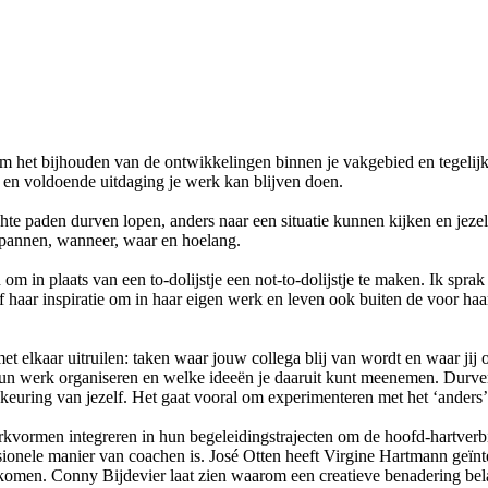
t om het bijhouden van de ontwikkelingen binnen je vakgebied en tegelijke
 en voldoende uitdaging je werk kan blijven doen.
erwachte paden durven lopen, anders naar een situatie kunnen kijken en 
ntspannen, wanneer, waar en hoelang.
 in plaats van een to-dolijstje een not-to-dolijstje te maken. Ik sprak 
 haar inspiratie om in haar eigen werk en leven ook buiten de voor haa
 met elkaar uitruilen: taken waar jouw collega blij van wordt en waar ji
 hun werk organiseren en welke ideeën je daaruit kunt meenemen. Durve
keuring van jezelf. Het gaat vooral om experimenteren met het ‘anders’ 
rkvormen integreren in hun begeleidingstrajecten om de hoofd-hartverb
ionele manier van coachen is. José Otten heeft Virgine Hartmann geïnter
e komen. Conny Bijdevier laat zien waarom een creatieve benadering bel