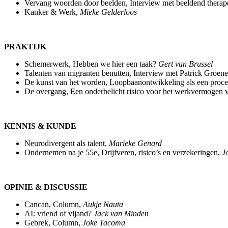
Vervang woorden door beelden, Interview met beeldend therap
Kanker & Werk,
Mieke Gelderloos
PRAKTIJK
Schemerwerk, Hebben we hier een taak?
Gert van Brussel
Talenten van migranten benutten, Interview met Patrick Groen
De kunst van het worden, Loopbaanontwikkeling als een proces 
De overgang, Een onderbelicht risico voor het werkvermogen v
KENNIS & KUNDE
Neurodivergent als talent,
Marieke Genard
Ondernemen na je 55e, Drijfveren, risico’s en verzekeringen,
Jo
OPINIE & DISCUSSIE
Cancan, Column,
Aukje Nauta
AI: vriend of vijand?
Jack van Minden
Gebrek, Column,
Joke Tacoma