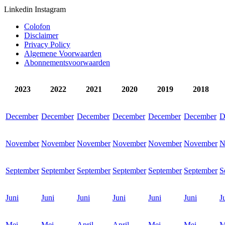
Linkedin
Instagram
Colofon
Disclaimer
Privacy Policy
Algemene Voorwaarden
Abonnementsvoorwaarden
2023
2022
2021
2020
2019
2018
December
December
December
December
December
December
D
November
November
November
November
November
November
N
September
September
September
September
September
September
S
Juni
Juni
Juni
Juni
Juni
Juni
J
Mei
Mei
April
April
Mei
Mei
M