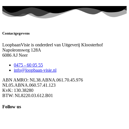
Contactgegevens
LoopbaanVisie is onderdeel van Uitgeverij Kloosterhof
Napoleonsweg 128A
6086 AJ Neer
0475 - 60 05 55
info@loopbaan-visie.nl
ABN AMRO: NL38.ABNA.061.70.45.976
NL05.ABNA.060.57.41.123
KvK: 130.38280
BTW: NL8220.03.612.B01
Follow us