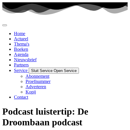
Ga
naar
de
inhoud
Home
Actueel
Thema's
Boeken
Agenda
Nieuwsbrief
Partners
Service
Sluit Service
Open Service
Abonnement
Proefnummer
Adverteren
Kopij
Contact
Podcast luistertip: De
Droombaan podcast