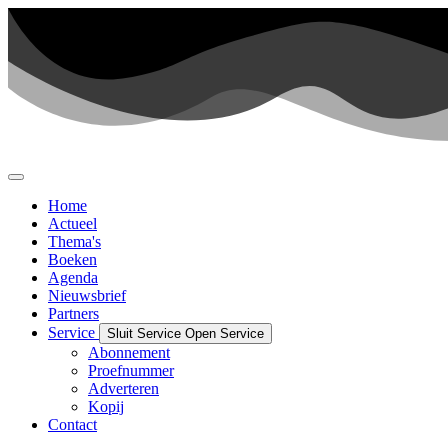
Ga
naar
de
inhoud
Home
Actueel
Thema's
Boeken
Agenda
Nieuwsbrief
Partners
Service
Sluit Service
Open Service
Abonnement
Proefnummer
Adverteren
Kopij
Contact