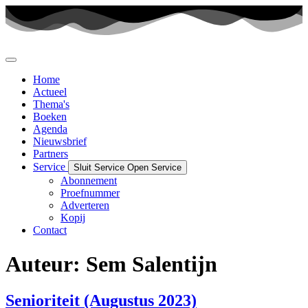
Ga
naar
de
inhoud
Home
Actueel
Thema's
Boeken
Agenda
Nieuwsbrief
Partners
Service
Sluit Service
Open Service
Abonnement
Proefnummer
Adverteren
Kopij
Contact
Auteur:
Sem Salentijn
Senioriteit (Augustus 2023)