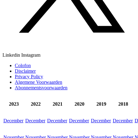
Linkedin
Instagram
Colofon
Disclaimer
Privacy Policy
Algemene Voorwaarden
Abonnementsvoorwaarden
2023
2022
2021
2020
2019
2018
December
December
December
December
December
December
D
November
November
November
November
November
November
N