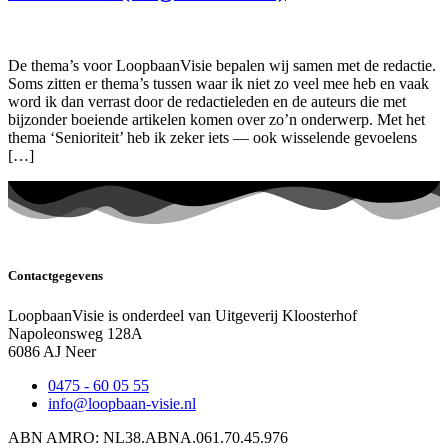
De thema’s voor LoopbaanVisie bepalen wij samen met de redactie.
Soms zitten er thema’s tussen waar ik niet zo veel mee heb en vaak
word ik dan verrast door de redactieleden en de auteurs die met
bijzonder boeiende artikelen komen over zo’n onderwerp. Met het
thema ‘Senioriteit’ heb ik zeker iets — ook wisselende gevoelens
[…]
Contactgegevens
LoopbaanVisie is onderdeel van Uitgeverij Kloosterhof
Napoleonsweg 128A
6086 AJ Neer
0475 - 60 05 55
info@loopbaan-visie.nl
ABN AMRO: NL38.ABNA.061.70.45.976