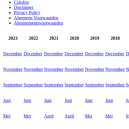
Colofon
Disclaimer
Privacy Policy
Algemene Voorwaarden
Abonnementsvoorwaarden
2023
2022
2021
2020
2019
2018
December
December
December
December
December
December
D
November
November
November
November
November
November
N
September
September
September
September
September
September
S
Juni
Juni
Juni
Juni
Juni
Juni
J
Mei
Mei
April
April
Mei
Mei
M