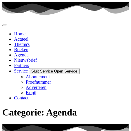
Ga
naar
de
inhoud
Home
Actueel
Thema's
Boeken
Agenda
Nieuwsbrief
Partners
Service
Sluit Service
Open Service
Abonnement
Proefnummer
Adverteren
Kopij
Contact
Categorie:
Agenda