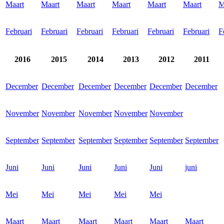
Maart
Maart
Maart
Maart
Maart
Maart
M
Februari
Februari
Februari
Februari
Februari
Februari
F
2016
2015
2014
2013
2012
2011
December
December
December
December
December
December
November
November
November
November
November
September
September
September
September
September
September
Juni
Juni
Juni
Juni
Juni
juni
Mei
Mei
Mei
Mei
Mei
Maart
Maart
Maart
Maart
Maart
Maart