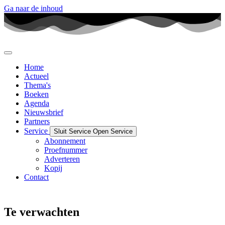
Ga naar de inhoud
Home
Actueel
Thema's
Boeken
Agenda
Nieuwsbrief
Partners
Service
Sluit Service
Open Service
Abonnement
Proefnummer
Adverteren
Kopij
Contact
Te verwachten