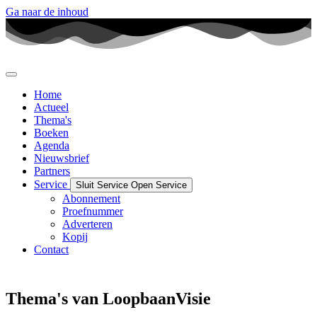
Ga naar de inhoud
Home
Actueel
Thema's
Boeken
Agenda
Nieuwsbrief
Partners
Service
Sluit Service
Open Service
Abonnement
Proefnummer
Adverteren
Kopij
Contact
Thema's van LoopbaanVisie