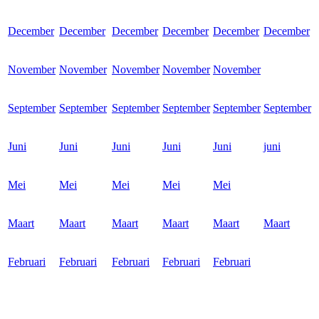
December
December
December
December
December
December
November
November
November
November
November
September
September
September
September
September
September
Juni
Juni
Juni
Juni
Juni
juni
Mei
Mei
Mei
Mei
Mei
Maart
Maart
Maart
Maart
Maart
Maart
Februari
Februari
Februari
Februari
Februari